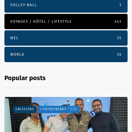
VOLLEY-BALL
3
VOYAGES / HÔTEL / LIFESTYLE
443
WEL
35
WORLD
36
Popular posts
EMISSIONS
J'ENTREPRENDS ! 🇫🇷