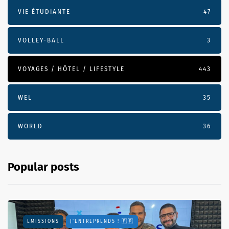
VIE ÉTUDIANTE
47
VOLLEY-BALL
3
VOYAGES / HÔTEL / LIFESTYLE
443
WEL
35
WORLD
36
Popular posts
EMISSIONS
J'ENTREPRENDS ! 🇫🇷