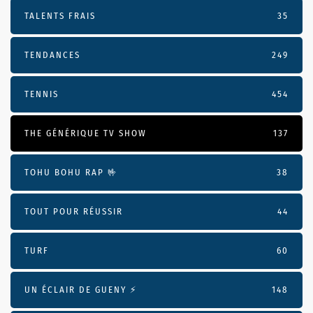
TALENTS FRAIS
35
TENDANCES
249
TENNIS
454
THE GÉNÉRIQUE TV SHOW
137
TOHU BOHU RAP 🤟
38
TOUT POUR RÉUSSIR
44
TURF
60
UN ÉCLAIR DE GUENY ⚡️
148