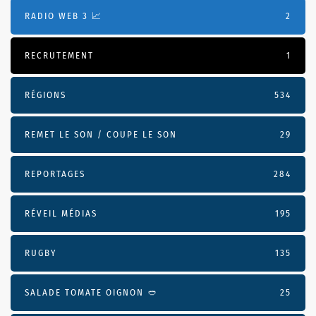
RADIO WEB 3 📈
2
RECRUTEMENT
1
RÉGIONS
534
REMET LE SON / COUPE LE SON
29
REPORTAGES
284
RÉVEIL MÉDIAS
195
RUGBY
135
SALADE TOMATE OIGNON 🥙
25