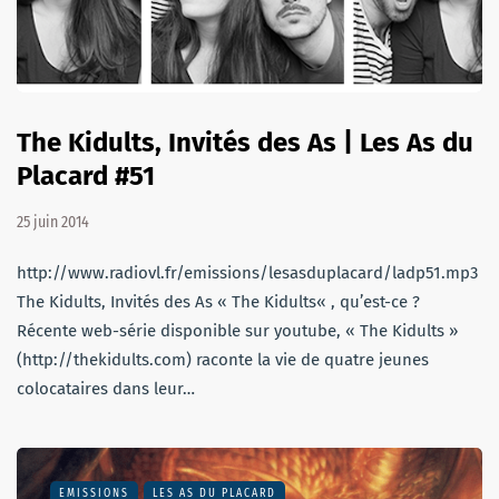
The Kidults, Invités des As | Les As du
Placard #51
25 juin 2014
http://www.radiovl.fr/emissions/lesasduplacard/ladp51.mp3
The Kidults, Invités des As « The Kidults« , qu’est-ce ?
Récente web-série disponible sur youtube, « The Kidults »
(http://thekidults.com) raconte la vie de quatre jeunes
colocataires dans leur…
EMISSIONS
LES AS DU PLACARD