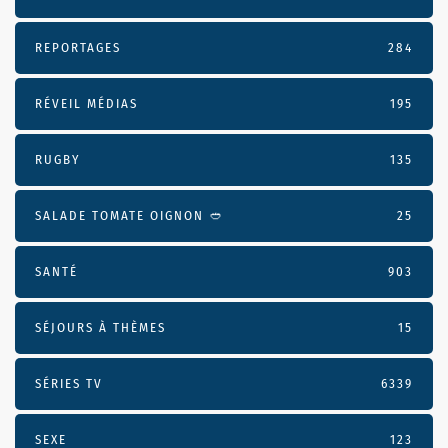
REPORTAGES
284
RÉVEIL MÉDIAS
195
RUGBY
135
SALADE TOMATE OIGNON 🥙
25
SANTÉ
903
SÉJOURS À THÈMES
15
SÉRIES TV
6339
SEXE
123