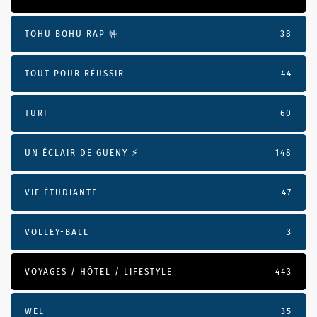
TOHU BOHU RAP 🤟
38
TOUT POUR RÉUSSIR
44
TURF
60
UN ÉCLAIR DE GUENY ⚡️
148
VIE ÉTUDIANTE
47
VOLLEY-BALL
3
VOYAGES / HÔTEL / LIFESTYLE
443
WEL
35