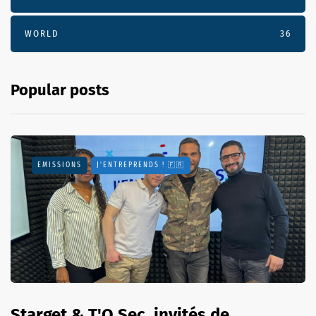
WORLD
36
Popular posts
EMISSIONS
J'ENTREPRENDS ! 🇫🇷
Starget & T'O Sec, invités de