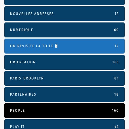
NOUVELLES ADRESSES
12
NUMÉRIQUE
60
ON REVISITE LA TOILE 🖥️
12
ORIENTATION
166
PARIS-BROOKLYN
81
PARTENAIRES
18
PEOPLE
160
PLAY IT
46