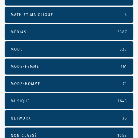
MATH ET MA CLIQUE
4
MÉDIAS
2387
MODE
323
MODE-FEMME
161
MODE-HOMME
71
MUSIQUE
1643
NETWORK
35
NON CLASSÉ
1053