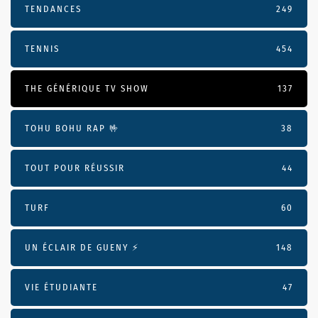
TENDANCES
249
TENNIS
454
THE GÉNÉRIQUE TV SHOW
137
TOHU BOHU RAP 🤟
38
TOUT POUR RÉUSSIR
44
TURF
60
UN ÉCLAIR DE GUENY ⚡️
148
VIE ÉTUDIANTE
47