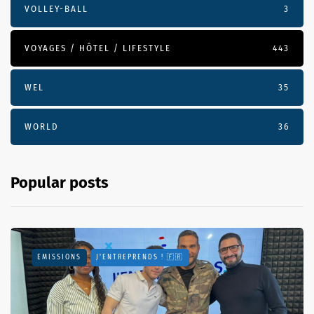
VOLLEY-BALL
3
VOYAGES / HÔTEL / LIFESTYLE
443
WEL
35
WORLD
36
Popular posts
EMISSIONS
J'ENTREPRENDS ! 🇫🇷