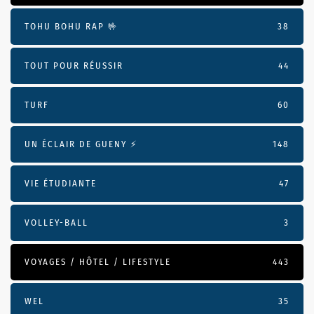
TOHU BOHU RAP 🤟
38
TOUT POUR RÉUSSIR
44
TURF
60
UN ÉCLAIR DE GUENY ⚡️
148
VIE ÉTUDIANTE
47
VOLLEY-BALL
3
VOYAGES / HÔTEL / LIFESTYLE
443
WEL
35