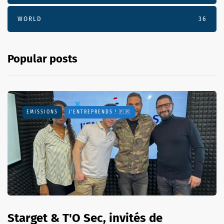
WORLD
36
Popular posts
EMISSIONS
J'ENTREPRENDS ! 🇫🇷
Starget & T'O Sec, invités de