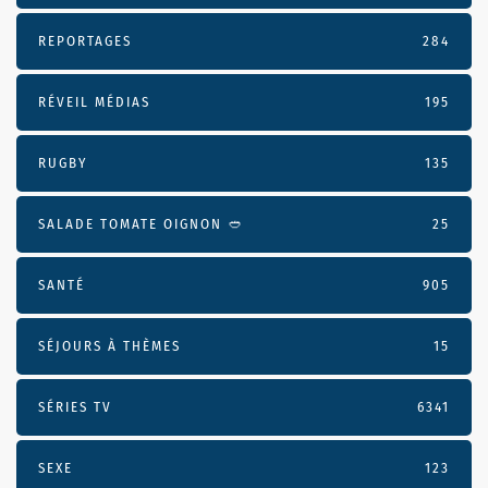
REPORTAGES
284
RÉVEIL MÉDIAS
195
RUGBY
135
SALADE TOMATE OIGNON 🥙
25
SANTÉ
905
SÉJOURS À THÈMES
15
SÉRIES TV
6341
SEXE
123