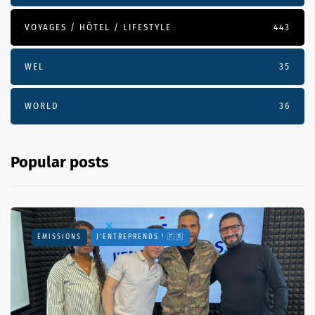
VOYAGES / HÔTEL / LIFESTYLE
443
WEL
35
WORLD
36
Popular posts
EMISSIONS
J'ENTREPRENDS ! 🇫🇷