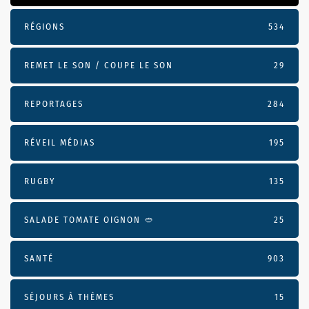
RÉGIONS
534
REMET LE SON / COUPE LE SON
29
REPORTAGES
284
RÉVEIL MÉDIAS
195
RUGBY
135
SALADE TOMATE OIGNON 🥙
25
SANTÉ
903
SÉJOURS À THÈMES
15