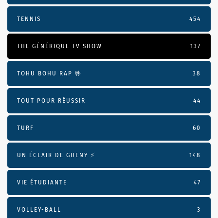
TENNIS
454
THE GÉNÉRIQUE TV SHOW
137
TOHU BOHU RAP 🤟
38
TOUT POUR RÉUSSIR
44
TURF
60
UN ÉCLAIR DE GUENY ⚡️
148
VIE ÉTUDIANTE
47
VOLLEY-BALL
3