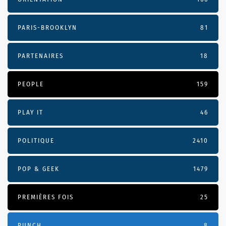
PARIS-BROOKLYN
81
PARTENAIRES
18
PEOPLE
159
PLAY IT
46
POLITIQUE
2410
POP & GEEK
1479
PREMIÈRES FOIS
25
PUNCH
8