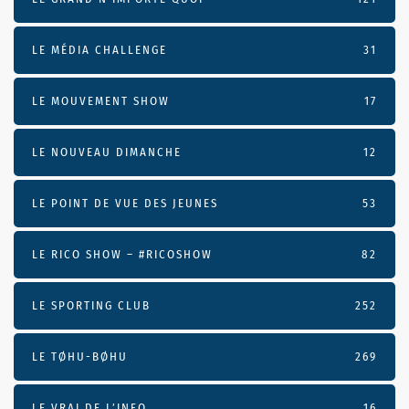
LE MÉDIA CHALLENGE
31
LE MOUVEMENT SHOW
17
LE NOUVEAU DIMANCHE
12
LE POINT DE VUE DES JEUNES
53
LE RICO SHOW – #RICOSHOW
82
LE SPORTING CLUB
252
LE TØHU-BØHU
269
LE VRAI DE L’INFO
16