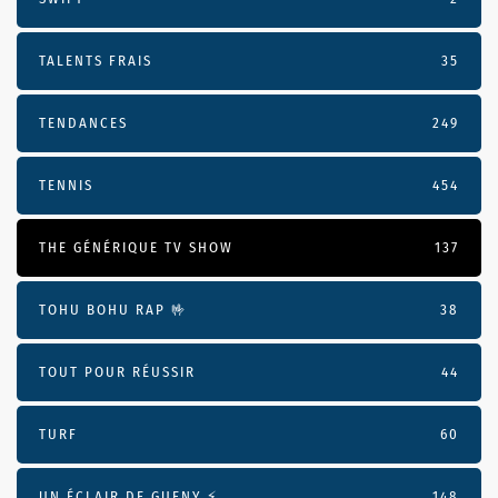
TALENTS FRAIS
35
TENDANCES
249
TENNIS
454
THE GÉNÉRIQUE TV SHOW
137
TOHU BOHU RAP 🤟
38
TOUT POUR RÉUSSIR
44
TURF
60
UN ÉCLAIR DE GUENY ⚡️
148