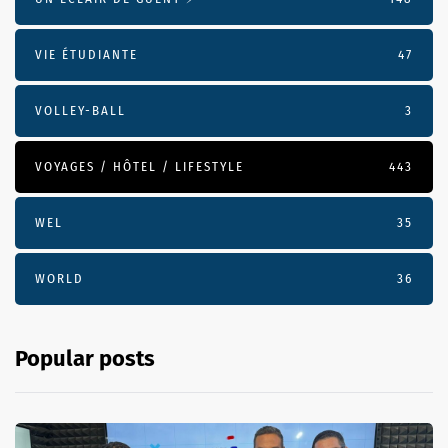
VIE ÉTUDIANTE
47
VOLLEY-BALL
3
VOYAGES / HÔTEL / LIFESTYLE
443
WEL
35
WORLD
36
Popular posts