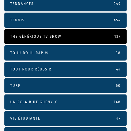
TENDANCES
249
TENNIS
454
THE GÉNÉRIQUE TV SHOW
137
TOHU BOHU RAP 🤟
38
TOUT POUR RÉUSSIR
44
TURF
60
UN ÉCLAIR DE GUENY ⚡️
148
VIE ÉTUDIANTE
47