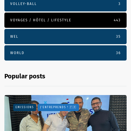
VOLLEY-BALL
3
VOYAGES / HÔTEL / LIFESTYLE
443
WEL
35
WORLD
36
Popular posts
EMISSIONS
J'ENTREPRENDS ! 🇫🇷