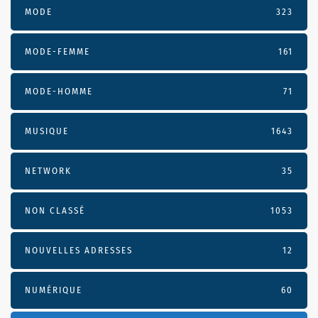
MODE
323
MODE-FEMME
161
MODE-HOMME
71
MUSIQUE
1643
NETWORK
35
NON CLASSÉ
1053
NOUVELLES ADRESSES
12
NUMÉRIQUE
60