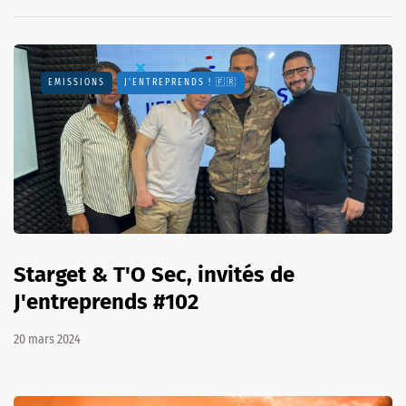
EMISSIONS
J'ENTREPRENDS ! 🇫🇷
Starget & T'O Sec, invités de
J'entreprends #102
20 mars 2024