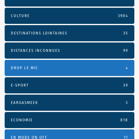
CULTURE
3904
DESTINATIONS LOINTAINES
35
DISTANCES INCONNUES
99
DROP LE MIC
4
E-SPORT
39
EARGASMEEK
3
ECONOMIE
818
EN MODE ON OFF
11