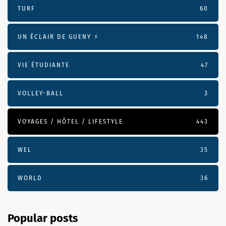
TURF
60
UN ÉCLAIR DE GUENY ⚡️
148
VIE ÉTUDIANTE
47
VOLLEY-BALL
3
VOYAGES / HÔTEL / LIFESTYLE
443
WEL
35
WORLD
36
Popular posts