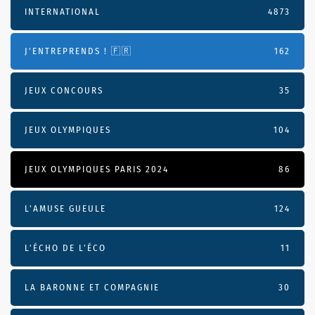
INTERNATIONAL
4873
J'ENTREPRENDS ! 🇫🇷
162
JEUX CONCOURS
35
JEUX OLYMPIQUES
104
JEUX OLYMPIQUES PARIS 2024
86
L'AMUSE GUEULE
124
L’ÉCHO DE L’ÉCO
11
LA BARONNE ET COMPAGNIE
30