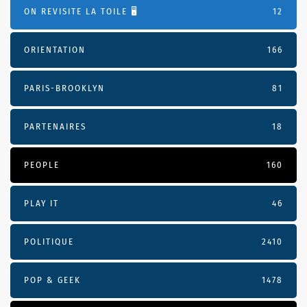
ON REVISITE LA TOILE 🖥️
12
ORIENTATION
166
PARIS-BROOKLYN
81
PARTENAIRES
18
PEOPLE
160
PLAY IT
46
POLITIQUE
2410
POP & GEEK
1478