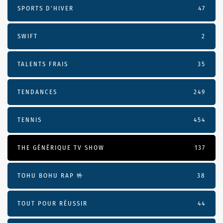
SPORTS D'HIVER
47
SWIFT
2
TALENTS FRAIS
35
TENDANCES
249
TENNIS
454
THE GÉNÉRIQUE TV SHOW
137
TOHU BOHU RAP 🤟
38
TOUT POUR RÉUSSIR
44