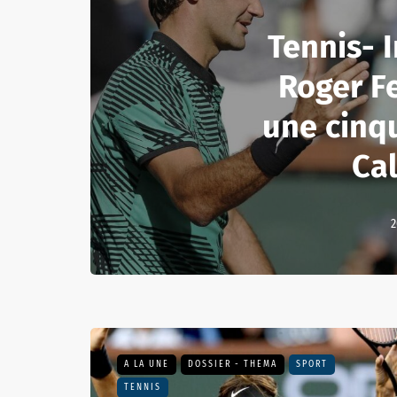
Tennis- I
Roger F
une cinq
Cal
2
A LA UNE
DOSSIER - THEMA
SPORT
TENNIS