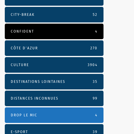
CITY-BREAK
52
CONFIDENT
4
CÔTE D’AZUR
270
CULTURE
3904
DESTINATIONS LOINTAINES
35
DISTANCES INCONNUES
99
DROP LE MIC
4
E-SPORT
39