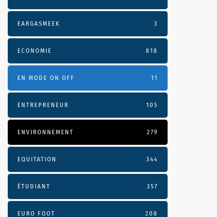
EARGASMEEK
3
ECONOMIE
818
EN MODE ON OFF
11
ENTREPRENEUR
105
ENVIRONNEMENT
279
EQUITATION
344
ÉTUDIANT
357
EURO FOOT
208