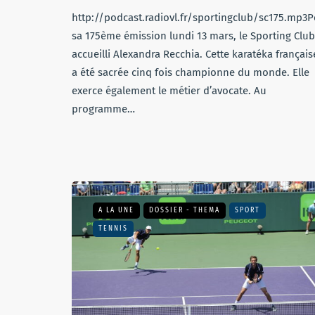
http://podcast.radiovl.fr/sportingclub/sc175.mp3
sa 175ème émission lundi 13 mars, le Sporting Club
accueilli Alexandra Recchia. Cette karatéka français
a été sacrée cinq fois championne du monde. Elle
exerce également le métier d’avocate. Au
programme…
A LA UNE
DOSSIER - THEMA
SPORT
TENNIS