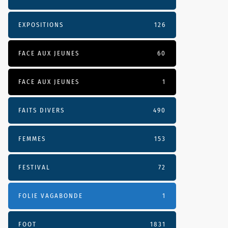
EXPOSITIONS
126
FACE AUX JEUNES
60
FACE AUX JEUNES
1
FAITS DIVERS
490
FEMMES
153
FESTIVAL
72
FOLIE VAGABONDE
1
FOOT
1831