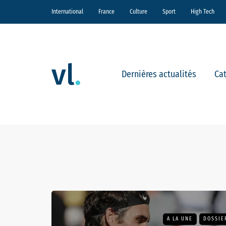
International
France
Culture
Sport
High Tech
Dernières actualités
Ca
A LA UNE
DOSSIE