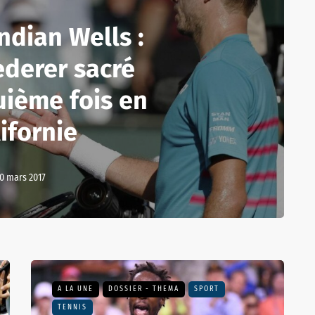
ndian Wells :
ederer sacré
uième fois en
ifornie
0 mars 2017
A LA UNE
DOSSIER - THEMA
SPORT
TENNIS