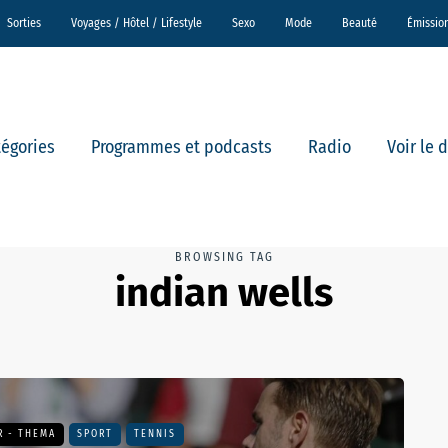
Sorties
Voyages / Hôtel / Lifestyle
Sexo
Mode
Beauté
Émissio
tégories
Programmes et podcasts
Radio
Voir le 
BROWSING TAG
indian wells
R - THEMA
SPORT
TENNIS