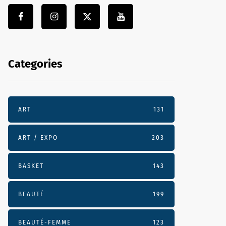
Categories
ART
131
ART / EXPO
203
BASKET
143
BEAUTÉ
199
BEAUTÉ-FEMME
123