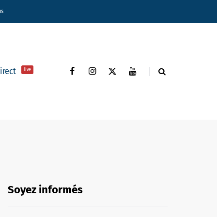
ns
direct
live
Soyez informés