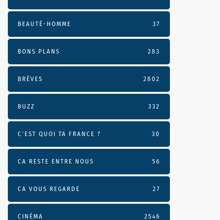
BEAUTÉ-HOMME
37
BONS PLANS
283
BRÈVES
2802
BUZZ
332
C'EST QUOI TA FRANCE ?
30
CA RESTE ENTRE NOUS
56
CA VOUS REGARDE
27
CINÉMA
2546