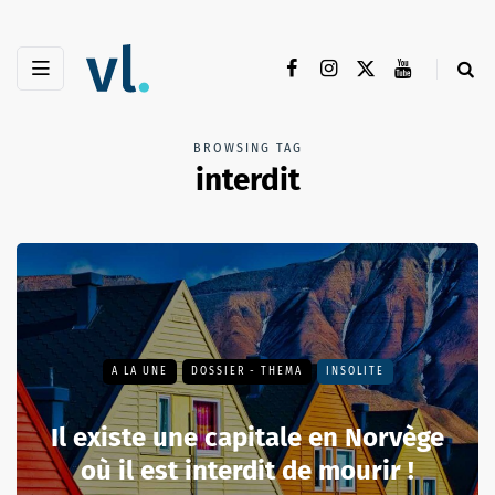
BROWSING TAG
interdit
A LA UNE
DOSSIER - THEMA
INSOLITE
Il existe une capitale en Norvège
où il est interdit de mourir !