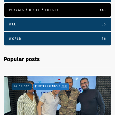
VOYAGES / HÔTEL / LIFESTYLE
443
WEL
35
WORLD
36
Popular posts
EMISSIONS
J'ENTREPRENDS ! 🇫🇷