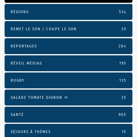
RÉGIONS
534
REMET LE SON / COUPE LE SON
29
REPORTAGES
284
RÉVEIL MÉDIAS
195
RUGBY
135
SALADE TOMATE OIGNON 🥙
25
SANTÉ
905
SÉJOURS À THÈMES
15