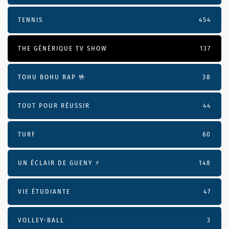
TENNIS
454
THE GÉNÉRIQUE TV SHOW
137
TOHU BOHU RAP 🤟
38
TOUT POUR RÉUSSIR
44
TURF
60
UN ÉCLAIR DE GUENY ⚡️
148
VIE ÉTUDIANTE
47
VOLLEY-BALL
3