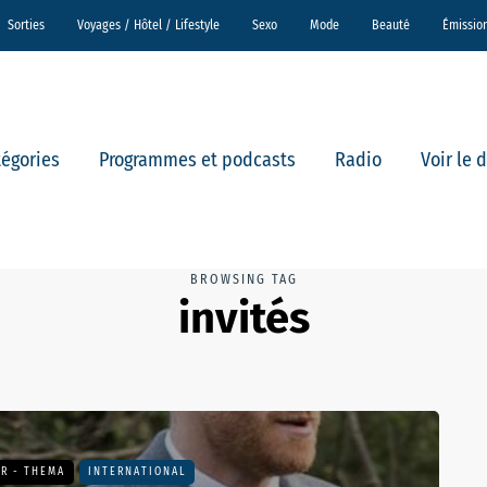
Sorties
Voyages / Hôtel / Lifestyle
Sexo
Mode
Beauté
Émissio
tégories
Programmes et podcasts
Radio
Voir le 
BROWSING TAG
invités
R - THEMA
INTERNATIONAL