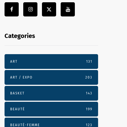
Categories
ART
131
ART / EXPO
203
BASKET
143
BEAUTÉ
199
BEAUTÉ-FEMME
123