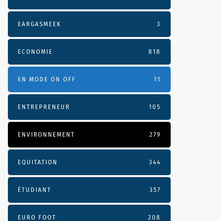
EARGASMEEK
3
ECONOMIE
818
EN MODE ON OFF
11
ENTREPRENEUR
105
ENVIRONNEMENT
279
EQUITATION
344
ÉTUDIANT
357
EURO FOOT
208