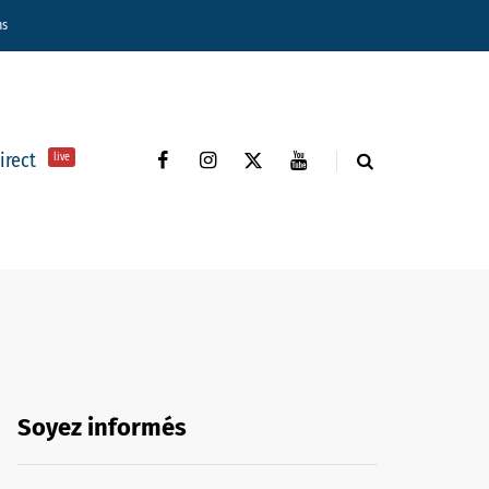
ns
direct
live
Soyez informés