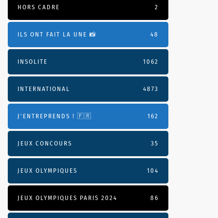
HORS CADRE
2
ILS ONT FAIT LA UNE 📸
48
INSOLITE
1062
INTERNATIONAL
4873
J'ENTREPRENDS ! 🇫🇷
162
JEUX CONCOURS
35
JEUX OLYMPIQUES
104
JEUX OLYMPIQUES PARIS 2024
86