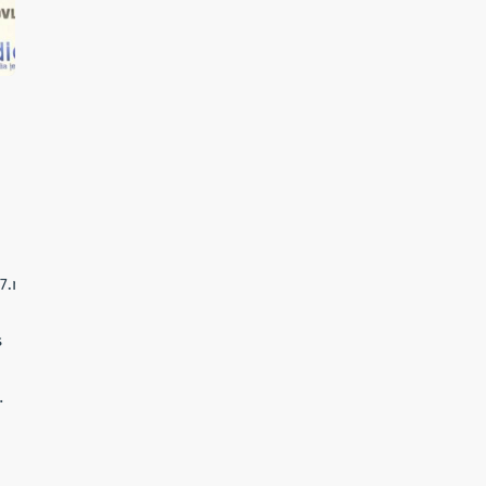
i7.mp3LE VRAI
s
…