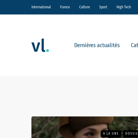
International
France
Culture
Sport
High Tech
Dernières actualités
Ca
A LA UNE
DOSSIE