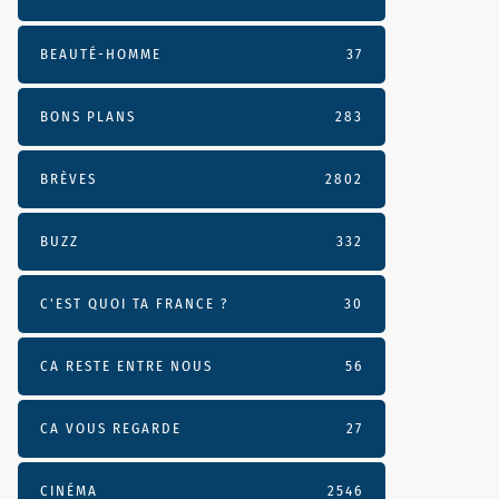
BEAUTÉ-HOMME
37
BONS PLANS
283
BRÈVES
2802
BUZZ
332
C'EST QUOI TA FRANCE ?
30
CA RESTE ENTRE NOUS
56
CA VOUS REGARDE
27
CINÉMA
2546