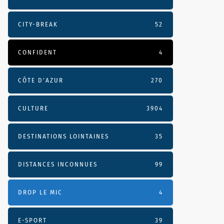
CITY-BREAK
52
CONFIDENT
4
CÔTE D’AZUR
270
CULTURE
3904
DESTINATIONS LOINTAINES
35
DISTANCES INCONNUES
99
DROP LE MIC
4
E-SPORT
39