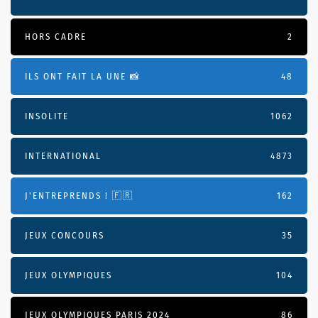
HORS CADRE
2
ILS ONT FAIT LA UNE 📸
48
INSOLITE
1062
INTERNATIONAL
4873
J'ENTREPRENDS ! 🇫🇷
162
JEUX CONCOURS
35
JEUX OLYMPIQUES
104
JEUX OLYMPIQUES PARIS 2024
86