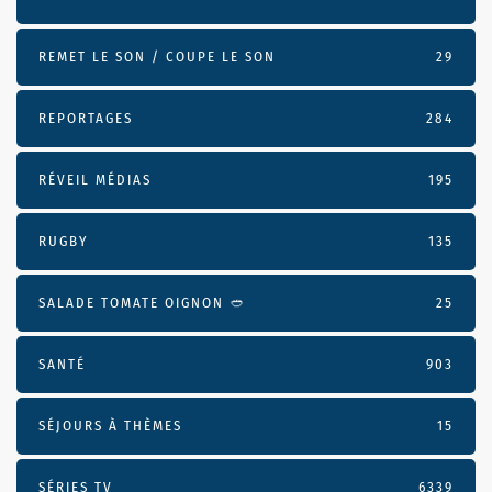
REMET LE SON / COUPE LE SON
29
REPORTAGES
284
RÉVEIL MÉDIAS
195
RUGBY
135
SALADE TOMATE OIGNON 🥙
25
SANTÉ
903
SÉJOURS À THÈMES
15
SÉRIES TV
6339