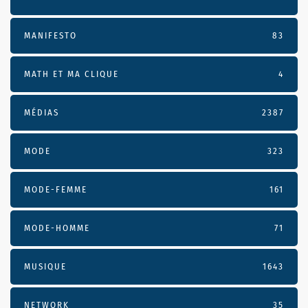
MANIFESTO
83
MATH ET MA CLIQUE
4
MÉDIAS
2387
MODE
323
MODE-FEMME
161
MODE-HOMME
71
MUSIQUE
1643
NETWORK
35