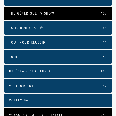
THE GÉNÉRIQUE TV SHOW
137
TOHU BOHU RAP 🤟
38
TOUT POUR RÉUSSIR
44
TURF
60
UN ÉCLAIR DE GUENY ⚡️
148
VIE ÉTUDIANTE
47
VOLLEY-BALL
3
VOYAGES / HÔTEL / LIFESTYLE
443