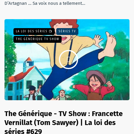
D’Artagnan … Sa voix nous a tellement…
LA LOI DES SÉRIES 📺
SÉRIES TV
THE GÉNÉRIQUE TV SHOW
The Générique - TV Show : Francette
Vernillat (Tom Sawyer) | La loi des
séries #629