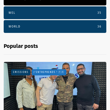
WEL
35
WORLD
36
Popular posts
EMISSIONS
J'ENTREPRENDS ! 🇫🇷