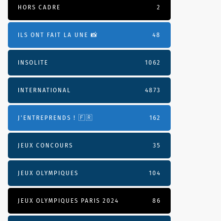
HORS CADRE
2
ILS ONT FAIT LA UNE 📸
48
INSOLITE
1062
INTERNATIONAL
4873
J'ENTREPRENDS ! 🇫🇷
162
JEUX CONCOURS
35
JEUX OLYMPIQUES
104
JEUX OLYMPIQUES PARIS 2024
86