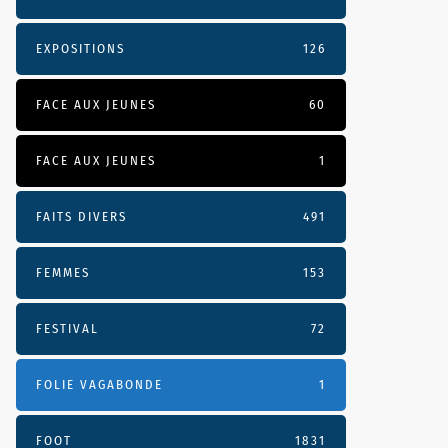
EXPOSITIONS
126
FACE AUX JEUNES
60
FACE AUX JEUNES
1
FAITS DIVERS
491
FEMMES
153
FESTIVAL
72
FOLIE VAGABONDE
1
FOOT
1831