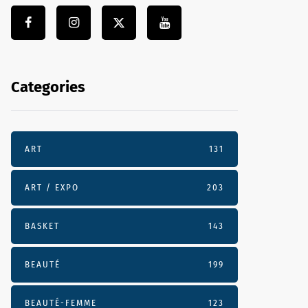
Categories
ART
131
ART / EXPO
203
BASKET
143
BEAUTÉ
199
BEAUTÉ-FEMME
123