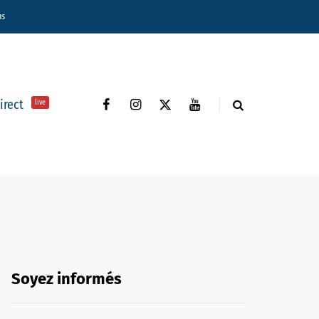
ns
direct
live
Soyez informés