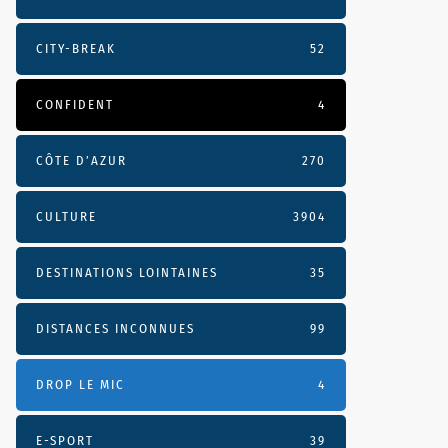
CITY-BREAK
52
CONFIDENT
4
CÔTE D’AZUR
270
CULTURE
3904
DESTINATIONS LOINTAINES
35
DISTANCES INCONNUES
99
DROP LE MIC
4
E-SPORT
39