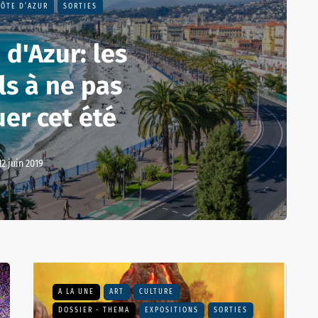
CÔTE D’AZUR
SORTIES
 d'Azur: les
ls à ne pas
er cet été
12 juin 2019
A LA UNE
ART
CULTURE
DOSSIER - THEMA
EXPOSITIONS
SORTIES