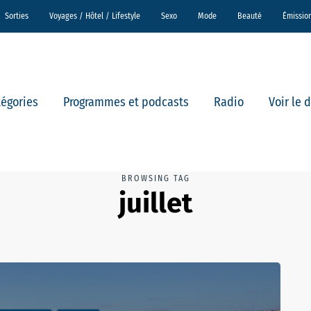
Sorties
Voyages / Hôtel / Lifestyle
Sexo
Mode
Beauté
Émissio
tégories
Programmes et podcasts
Radio
Voir le 
BROWSING TAG
juillet