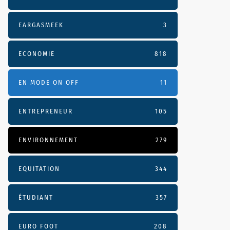
EARGASMEEK
3
ECONOMIE
818
EN MODE ON OFF
11
ENTREPRENEUR
105
ENVIRONNEMENT
279
EQUITATION
344
ÉTUDIANT
357
EURO FOOT
208