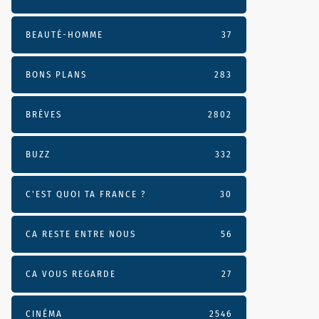
BEAUTÉ-HOMME
37
BONS PLANS
283
BRÈVES
2802
BUZZ
332
C'EST QUOI TA FRANCE ?
30
CA RESTE ENTRE NOUS
56
CA VOUS REGARDE
27
CINÉMA
2546