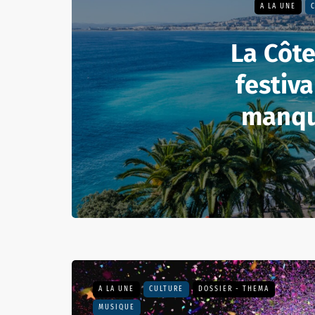
A LA UNE
La Côte
festiva
manqu
A LA UNE
CULTURE
DOSSIER - THEMA
MUSIQUE