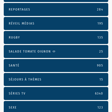
REPORTAGES
284
RÉVEIL MÉDIAS
195
RUGBY
135
SALADE TOMATE OIGNON 🥙
25
SANTÉ
905
SÉJOURS À THÈMES
15
SÉRIES TV
6340
SEXE
123