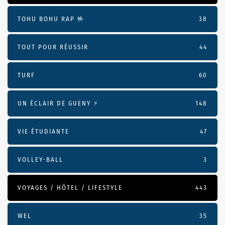
TOHU BOHU RAP 🤟
38
TOUT POUR RÉUSSIR
44
TURF
60
UN ÉCLAIR DE GUENY ⚡️
148
VIE ÉTUDIANTE
47
VOLLEY-BALL
3
VOYAGES / HÔTEL / LIFESTYLE
443
WEL
35