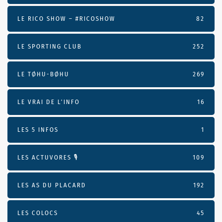
LE RICO SHOW – #RICOSHOW
82
LE SPORTING CLUB
252
LE TØHU-BØHU
269
LE VRAI DE L’INFO
16
LES 5 INFOS
1
LES ACTUVORES 🎙
109
LES AS DU PLACARD
192
LES COLOCS
45