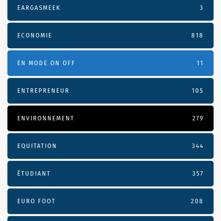
EARGASMEEK
3
ECONOMIE
818
EN MODE ON OFF
11
ENTREPRENEUR
105
ENVIRONNEMENT
279
EQUITATION
344
ÉTUDIANT
357
EURO FOOT
208