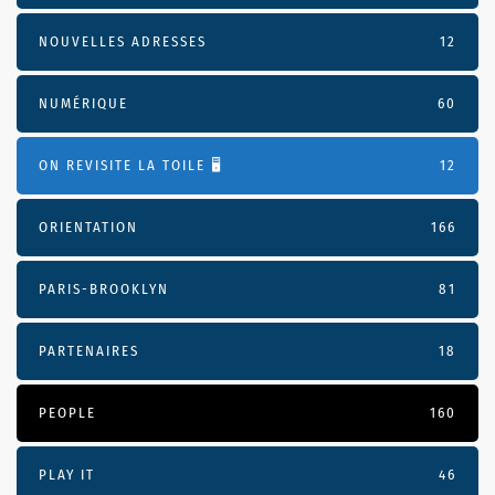
NOUVELLES ADRESSES
12
NUMÉRIQUE
60
ON REVISITE LA TOILE 🖥️
12
ORIENTATION
166
PARIS-BROOKLYN
81
PARTENAIRES
18
PEOPLE
160
PLAY IT
46