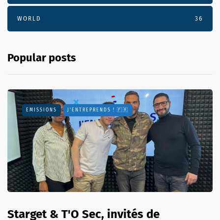
WORLD
36
Popular posts
EMISSIONS
J'ENTREPRENDS ! 🇫🇷
Starget & T'O Sec, invités de