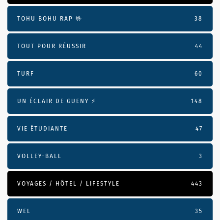
TOHU BOHU RAP 🤟
38
TOUT POUR RÉUSSIR
44
TURF
60
UN ÉCLAIR DE GUENY ⚡️
148
VIE ÉTUDIANTE
47
VOLLEY-BALL
3
VOYAGES / HÔTEL / LIFESTYLE
443
WEL
35