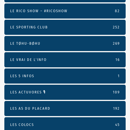
LE RICO SHOW – #RICOSHOW
82
LE SPORTING CLUB
252
LE TØHU-BØHU
269
LE VRAI DE L’INFO
16
LES 5 INFOS
1
LES ACTUVORES 🎙
109
LES AS DU PLACARD
192
LES COLOCS
45