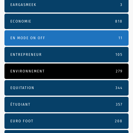
EARGASMEEK
3
ECONOMIE
818
EN MODE ON OFF
11
ENTREPRENEUR
105
ENVIRONNEMENT
279
EQUITATION
344
ÉTUDIANT
357
EURO FOOT
208