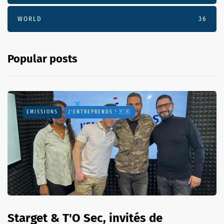
WORLD
36
Popular posts
EMISSIONS
J'ENTREPRENDS ! 🇫🇷
Starget & T'O Sec, invités de