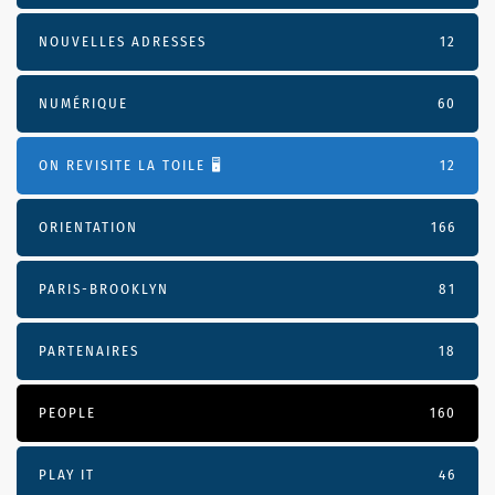
NOUVELLES ADRESSES
12
NUMÉRIQUE
60
ON REVISITE LA TOILE 🖥️
12
ORIENTATION
166
PARIS-BROOKLYN
81
PARTENAIRES
18
PEOPLE
160
PLAY IT
46