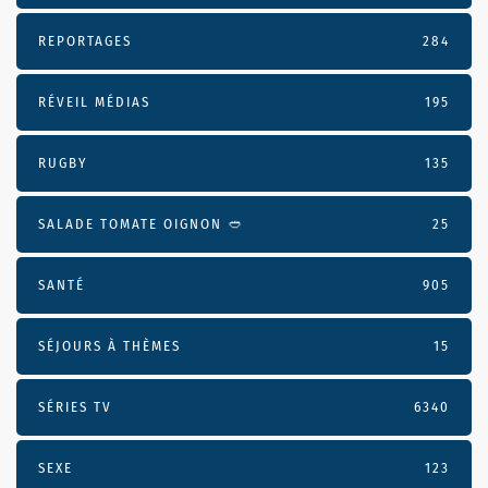
REPORTAGES
284
RÉVEIL MÉDIAS
195
RUGBY
135
SALADE TOMATE OIGNON 🥙
25
SANTÉ
905
SÉJOURS À THÈMES
15
SÉRIES TV
6340
SEXE
123