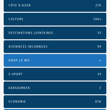
CÔTE D’AZUR
270
CULTURE
3904
DESTINATIONS LOINTAINES
35
DISTANCES INCONNUES
99
DROP LE MIC
4
E-SPORT
39
EARGASMEEK
3
ECONOMIE
818