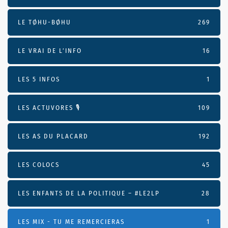
LE TØHU-BØHU
269
LE VRAI DE L’INFO
16
LES 5 INFOS
1
LES ACTUVORES 🎙
109
LES AS DU PLACARD
192
LES COLOCS
45
LES ENFANTS DE LA POLITIQUE – #LE2LP
28
LES MIX - TU ME REMERCIERAS
1