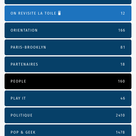
ON REVISITE LA TOILE 🖥️
12
ORIENTATION
166
PARIS-BROOKLYN
81
PARTENAIRES
18
PEOPLE
160
PLAY IT
46
POLITIQUE
2410
POP & GEEK
1478