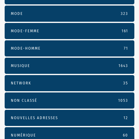
MODE
323
MODE-FEMME
161
MODE-HOMME
71
MUSIQUE
1643
NETWORK
35
NON CLASSÉ
1053
NOUVELLES ADRESSES
12
NUMÉRIQUE
60