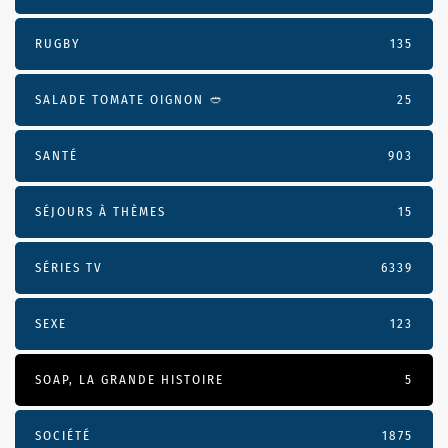
RUGBY
135
SALADE TOMATE OIGNON 🥙
25
SANTÉ
903
SÉJOURS À THÈMES
15
SÉRIES TV
6339
SEXE
123
SOAP, LA GRANDE HISTOIRE
5
SOCIÉTÉ
1875