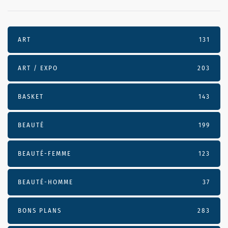
ART
131
ART / EXPO
203
BASKET
143
BEAUTÉ
199
BEAUTÉ-FEMME
123
BEAUTÉ-HOMME
37
BONS PLANS
283