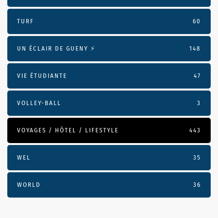
TURF
60
UN ÉCLAIR DE GUENY ⚡️
148
VIE ÉTUDIANTE
47
VOLLEY-BALL
3
VOYAGES / HÔTEL / LIFESTYLE
443
WEL
35
WORLD
36