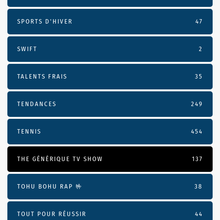
SPORTS D'HIVER
47
SWIFT
2
TALENTS FRAIS
35
TENDANCES
249
TENNIS
454
THE GÉNÉRIQUE TV SHOW
137
TOHU BOHU RAP 🤟
38
TOUT POUR RÉUSSIR
44