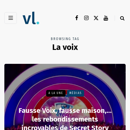
BROWSING TAG
La voix
A LA UNE
MÉDIAS
Fausse Voix, fausse maison,...
les rebondissements
incroyables de Secret Story