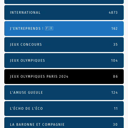
INTERNATIONAL
4873
J'ENTREPRENDS ! 🇫🇷
162
JEUX CONCOURS
35
JEUX OLYMPIQUES
104
JEUX OLYMPIQUES PARIS 2024
86
L'AMUSE GUEULE
124
L’ÉCHO DE L’ÉCO
11
LA BARONNE ET COMPAGNIE
30