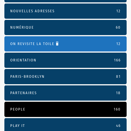
NOUVELLES ADRESSES
12
NUMÉRIQUE
60
ON REVISITE LA TOILE 🖥️
12
ORIENTATION
166
PARIS-BROOKLYN
81
PARTENAIRES
18
PEOPLE
160
PLAY IT
46