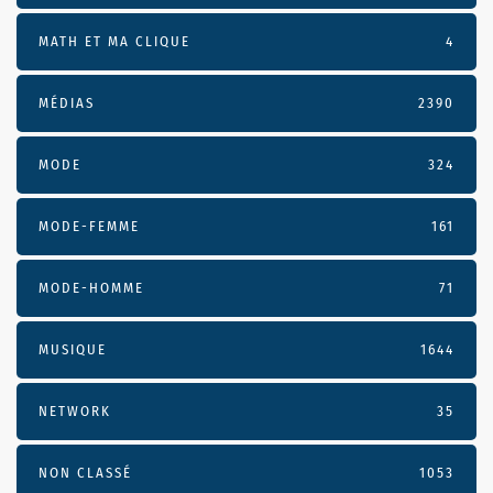
MATH ET MA CLIQUE
4
MÉDIAS
2390
MODE
324
MODE-FEMME
161
MODE-HOMME
71
MUSIQUE
1644
NETWORK
35
NON CLASSÉ
1053