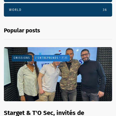
WORLD
36
Popular posts
EMISSIONS
J'ENTREPRENDS ! 🇫🇷
Starget & T'O Sec, invités de