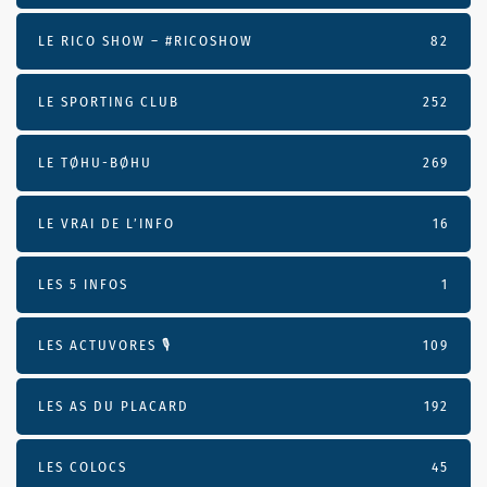
LE RICO SHOW – #RICOSHOW
82
LE SPORTING CLUB
252
LE TØHU-BØHU
269
LE VRAI DE L’INFO
16
LES 5 INFOS
1
LES ACTUVORES 🎙
109
LES AS DU PLACARD
192
LES COLOCS
45