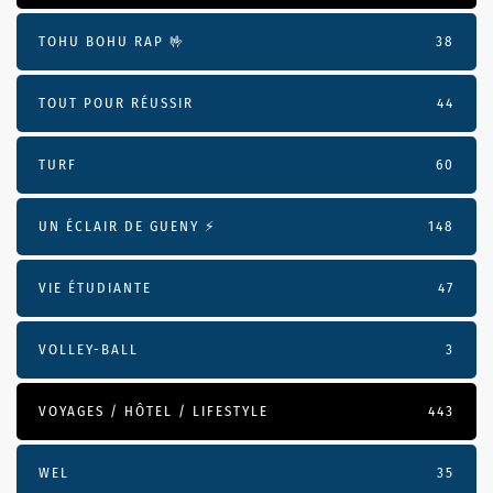
TOHU BOHU RAP 🤟
38
TOUT POUR RÉUSSIR
44
TURF
60
UN ÉCLAIR DE GUENY ⚡️
148
VIE ÉTUDIANTE
47
VOLLEY-BALL
3
VOYAGES / HÔTEL / LIFESTYLE
443
WEL
35