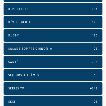
REPORTAGES
284
RÉVEIL MÉDIAS
195
RUGBY
135
SALADE TOMATE OIGNON 🥙
25
SANTÉ
905
SÉJOURS À THÈMES
15
SÉRIES TV
6342
SEXE
123