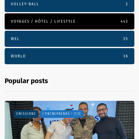
VOLLEY-BALL
3
VOYAGES / HÔTEL / LIFESTYLE
443
WEL
35
WORLD
36
Popular posts
EMISSIONS
J'ENTREPRENDS ! 🇫🇷