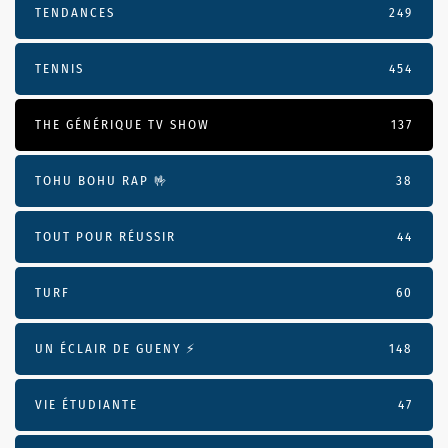
TENDANCES
249
TENNIS
454
THE GÉNÉRIQUE TV SHOW
137
TOHU BOHU RAP 🤟
38
TOUT POUR RÉUSSIR
44
TURF
60
UN ÉCLAIR DE GUENY ⚡️
148
VIE ÉTUDIANTE
47