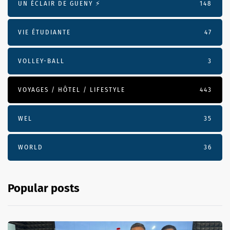
UN ÉCLAIR DE GUENY ⚡️
148
VIE ÉTUDIANTE
47
VOLLEY-BALL
3
VOYAGES / HÔTEL / LIFESTYLE
443
WEL
35
WORLD
36
Popular posts