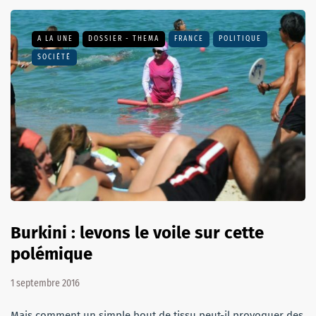
A LA UNE
DOSSIER - THEMA
FRANCE
POLITIQUE
SOCIÉTÉ
Burkini : levons le voile sur cette
polémique
1 septembre 2016
Mais comment un simple bout de tissu peut-il provoquer des