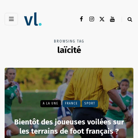
BROWSING TAG
laïcité
A LA UNE
FRANCE
SPORT
Bientôt des joueuses voilées sur
les terrains de foot français ?