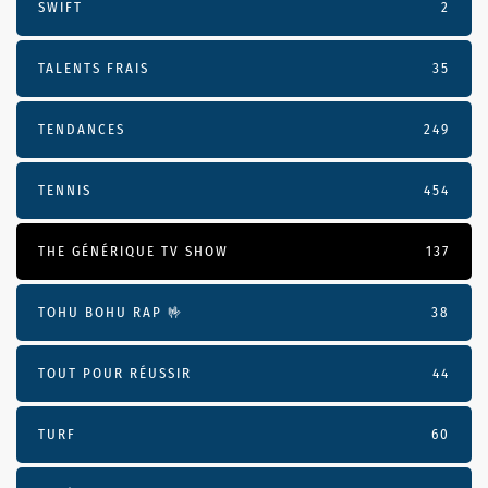
SWIFT
2
TALENTS FRAIS
35
TENDANCES
249
TENNIS
454
THE GÉNÉRIQUE TV SHOW
137
TOHU BOHU RAP 🤟
38
TOUT POUR RÉUSSIR
44
TURF
60