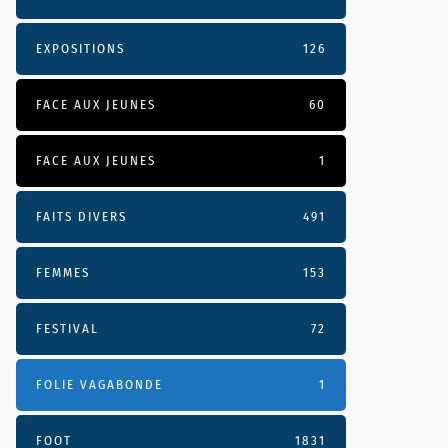
EXPOSITIONS
126
FACE AUX JEUNES
60
FACE AUX JEUNES
1
FAITS DIVERS
491
FEMMES
153
FESTIVAL
72
FOLIE VAGABONDE
1
FOOT
1831