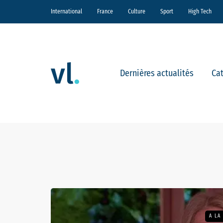
International
France
Culture
Sport
High Tech
Dernières actualités
Ca
A LA