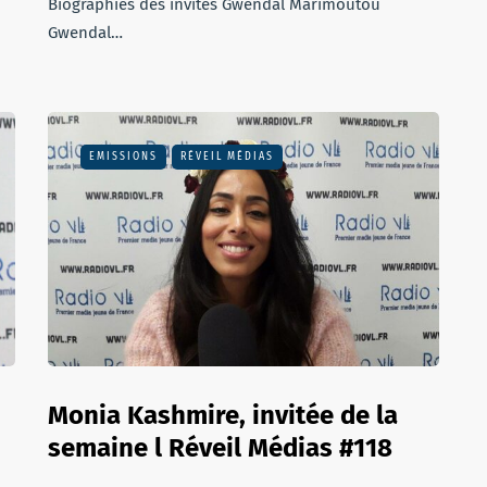
Biographies des invités Gwendal Marimoutou
Gwendal…
EMISSIONS
RÉVEIL MÉDIAS
Monia Kashmire, invitée de la
semaine l Réveil Médias #118