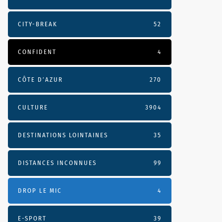
CITY-BREAK
52
CONFIDENT
4
CÔTE D’AZUR
270
CULTURE
3904
DESTINATIONS LOINTAINES
35
DISTANCES INCONNUES
99
DROP LE MIC
4
E-SPORT
39