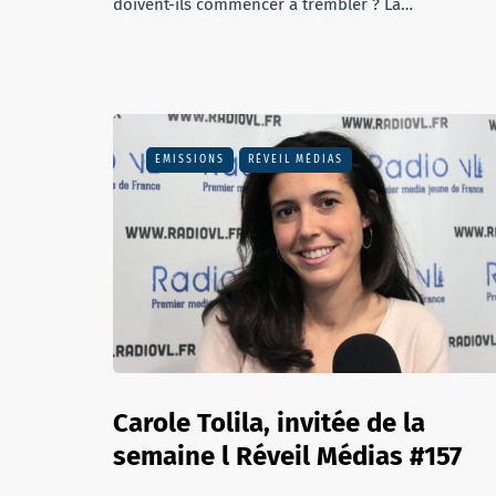
doivent-ils commencer à trembler ? La…
EMISSIONS
RÉVEIL MÉDIAS
Carole Tolila, invitée de la
semaine l Réveil Médias #157