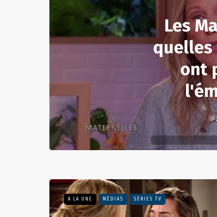
Les Ma
quelles
ont 
l'ém
A LA UNE
MÉDIAS
SÉRIES TV