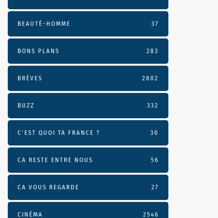
BEAUTÉ-HOMME
37
BONS PLANS
283
BRÈVES
2802
BUZZ
332
C'EST QUOI TA FRANCE ?
30
CA RESTE ENTRE NOUS
56
CA VOUS REGARDE
27
CINÉMA
2546