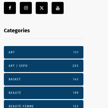
Categories
ART
131
ART / EXPO
203
BASKET
143
BEAUTÉ
199
BEAUTÉ-FEMME
123