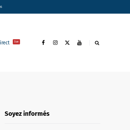
ns
direct
live
Soyez informés