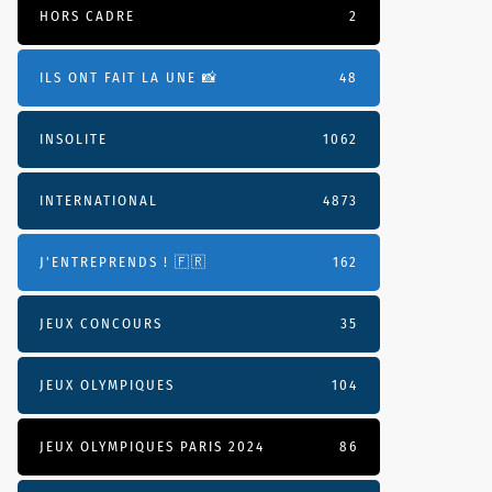
HORS CADRE
2
ILS ONT FAIT LA UNE 📸
48
INSOLITE
1062
INTERNATIONAL
4873
J'ENTREPRENDS ! 🇫🇷
162
JEUX CONCOURS
35
JEUX OLYMPIQUES
104
JEUX OLYMPIQUES PARIS 2024
86