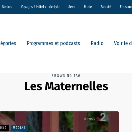
Sorties
Voyages / Hôtel / Lifestyle
Sexo
Mode
Beauté
Émissio
tégories
Programmes et podcasts
Radio
Voir le 
BROWSING TAG
Les Maternelles
 UNE
MÉDIAS