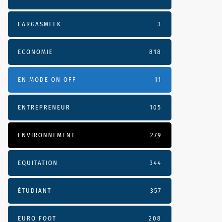
EARGASMEEK
3
ECONOMIE
818
EN MODE ON OFF
11
ENTREPRENEUR
105
ENVIRONNEMENT
279
EQUITATION
344
ÉTUDIANT
357
EURO FOOT
208