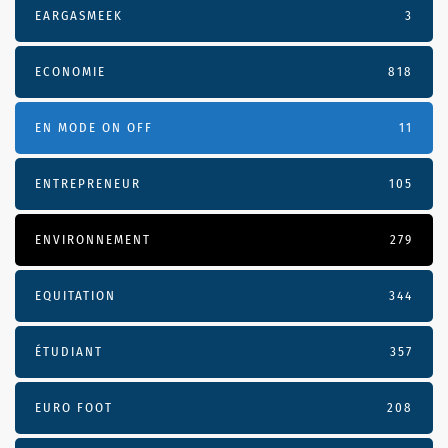
EARGASMEEK
3
ECONOMIE
818
EN MODE ON OFF
11
ENTREPRENEUR
105
ENVIRONNEMENT
279
EQUITATION
344
ÉTUDIANT
357
EURO FOOT
208