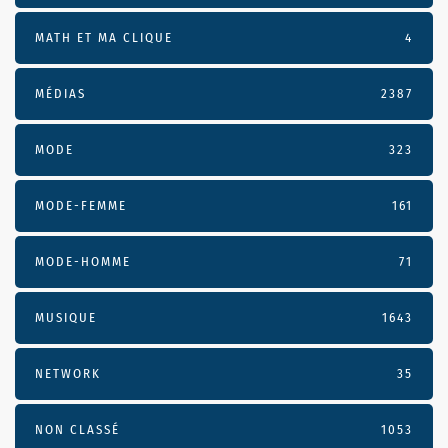
MATH ET MA CLIQUE
4
MÉDIAS
2387
MODE
323
MODE-FEMME
161
MODE-HOMME
71
MUSIQUE
1643
NETWORK
35
NON CLASSÉ
1053