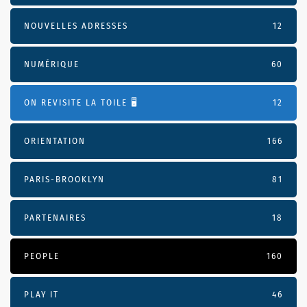
NOUVELLES ADRESSES
12
NUMÉRIQUE
60
ON REVISITE LA TOILE 🖥️
12
ORIENTATION
166
PARIS-BROOKLYN
81
PARTENAIRES
18
PEOPLE
160
PLAY IT
46