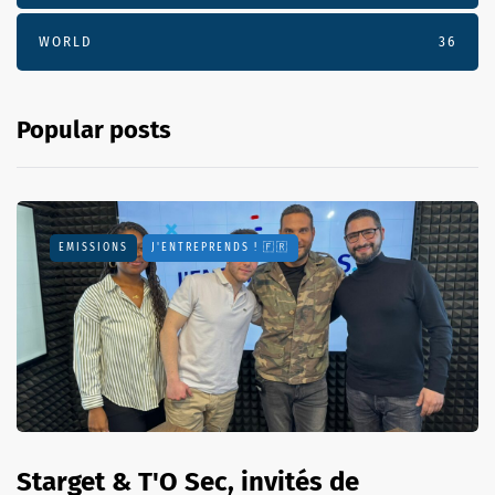
WORLD
36
Popular posts
EMISSIONS
J'ENTREPRENDS ! 🇫🇷
Starget & T'O Sec, invités de