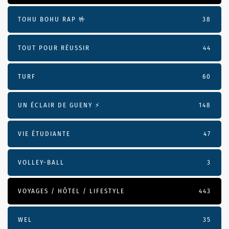
TOHU BOHU RAP 🤟
38
TOUT POUR RÉUSSIR
44
TURF
60
UN ÉCLAIR DE GUENY ⚡️
148
VIE ÉTUDIANTE
47
VOLLEY-BALL
3
VOYAGES / HÔTEL / LIFESTYLE
443
WEL
35