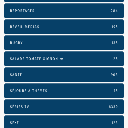
REPORTAGES
284
RÉVEIL MÉDIAS
195
RUGBY
135
SALADE TOMATE OIGNON 🥙
25
SANTÉ
903
SÉJOURS À THÈMES
15
SÉRIES TV
6339
SEXE
123