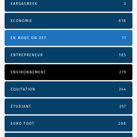
EARGASMEEK
3
ECONOMIE
818
EN MODE ON OFF
11
ENTREPRENEUR
105
ENVIRONNEMENT
279
EQUITATION
344
ÉTUDIANT
357
EURO FOOT
208