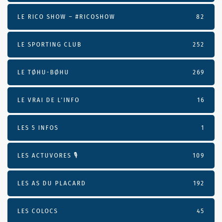
LE RICO SHOW – #RICOSHOW
82
LE SPORTING CLUB
252
LE TØHU-BØHU
269
LE VRAI DE L’INFO
16
LES 5 INFOS
1
LES ACTUVORES 🎙
109
LES AS DU PLACARD
192
LES COLOCS
45