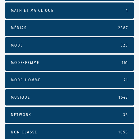
MATH ET MA CLIQUE
4
MÉDIAS
2387
MODE
323
MODE-FEMME
161
MODE-HOMME
71
MUSIQUE
1643
NETWORK
35
NON CLASSÉ
1053