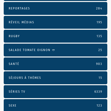
REPORTAGES
284
RÉVEIL MÉDIAS
195
RUGBY
135
SALADE TOMATE OIGNON 🥙
25
SANTÉ
903
SÉJOURS À THÈMES
15
SÉRIES TV
6339
SEXE
123