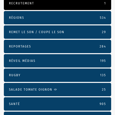
RECRUTEMENT
1
RÉGIONS
534
REMET LE SON / COUPE LE SON
29
REPORTAGES
284
RÉVEIL MÉDIAS
195
RUGBY
135
SALADE TOMATE OIGNON 🥙
25
SANTÉ
905