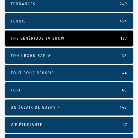
TENDANCES
249
TENNIS
454
THE GÉNÉRIQUE TV SHOW
137
TOHU BOHU RAP 🤟
38
TOUT POUR RÉUSSIR
44
TURF
60
UN ÉCLAIR DE GUENY ⚡️
148
VIE ÉTUDIANTE
47