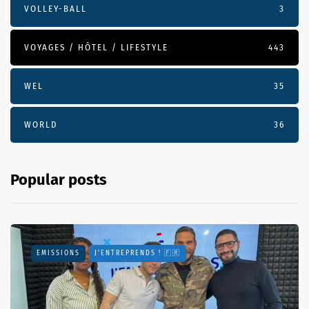
VOLLEY-BALL
3
VOYAGES / HÔTEL / LIFESTYLE
443
WEL
35
WORLD
36
Popular posts
EMISSIONS
J'ENTREPRENDS ! 🇫🇷