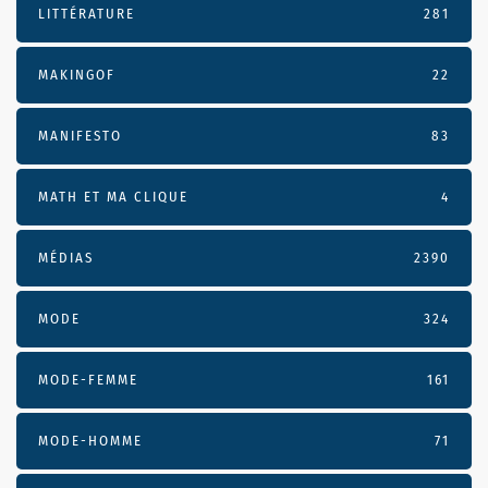
LITTÉRATURE
281
MAKINGOF
22
MANIFESTO
83
MATH ET MA CLIQUE
4
MÉDIAS
2390
MODE
324
MODE-FEMME
161
MODE-HOMME
71