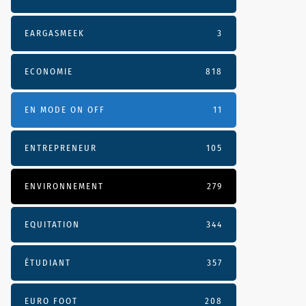
EARGASMEEK
3
ECONOMIE
818
EN MODE ON OFF
11
ENTREPRENEUR
105
ENVIRONNEMENT
279
EQUITATION
344
ÉTUDIANT
357
EURO FOOT
208