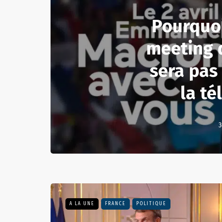
Pourquoi
meeting 
sera pas
la té
3
A LA UNE
FRANCE
POLITIQUE