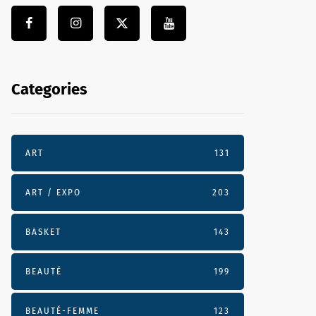
Categories
ART
131
ART / EXPO
203
BASKET
143
BEAUTÉ
199
BEAUTÉ-FEMME
123