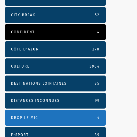
CITY-BREAK
52
CONFIDENT
4
CÔTE D’AZUR
270
CULTURE
3904
DESTINATIONS LOINTAINES
35
DISTANCES INCONNUES
99
DROP LE MIC
4
E-SPORT
39