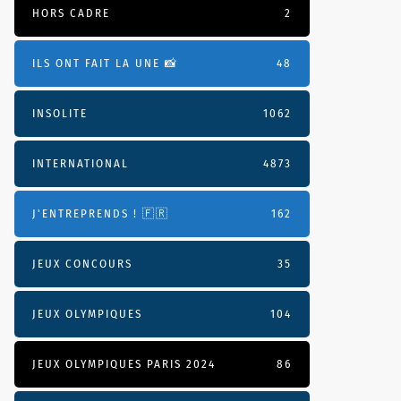
HORS CADRE
2
ILS ONT FAIT LA UNE 📸
48
INSOLITE
1062
INTERNATIONAL
4873
J'ENTREPRENDS ! 🇫🇷
162
JEUX CONCOURS
35
JEUX OLYMPIQUES
104
JEUX OLYMPIQUES PARIS 2024
86