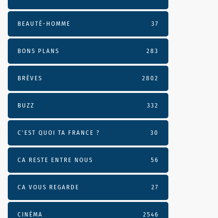
BEAUTÉ-HOMME
37
BONS PLANS
283
BRÈVES
2802
BUZZ
332
C'EST QUOI TA FRANCE ?
30
CA RESTE ENTRE NOUS
56
CA VOUS REGARDE
27
CINÉMA
2546