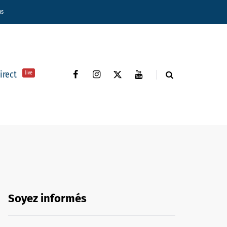
ns
direct
live
Soyez informés