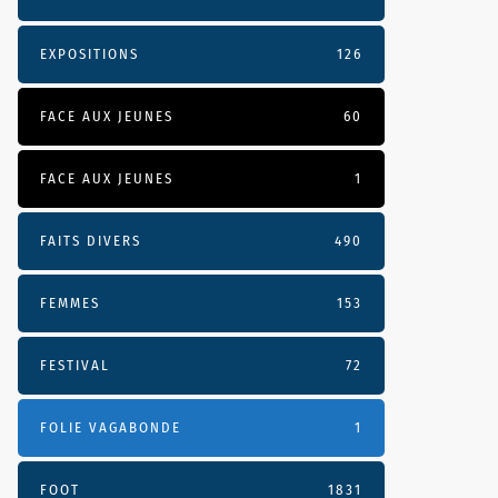
EXPOSITIONS
126
FACE AUX JEUNES
60
FACE AUX JEUNES
1
FAITS DIVERS
490
FEMMES
153
FESTIVAL
72
FOLIE VAGABONDE
1
FOOT
1831