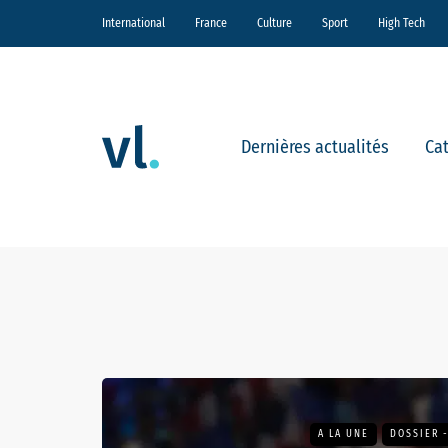
International
France
Culture
Sport
High Tech
Dernières actualités
Ca
A LA UNE
DOSSIER 