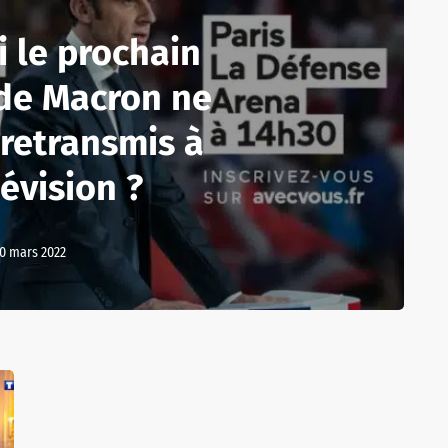
 le prochain
de Macron ne
 retransmis à
lévision ?
0 mars 2022