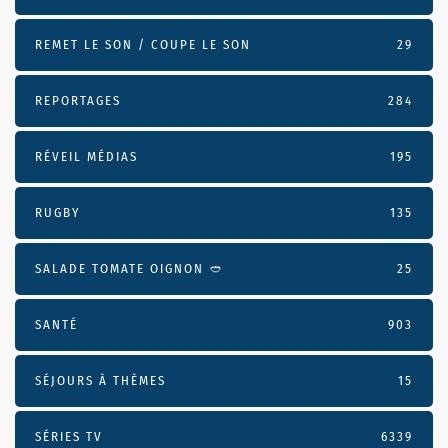
REMET LE SON / COUPE LE SON
29
REPORTAGES
284
RÉVEIL MÉDIAS
195
RUGBY
135
SALADE TOMATE OIGNON 🥙
25
SANTÉ
903
SÉJOURS À THÈMES
15
SÉRIES TV
6339