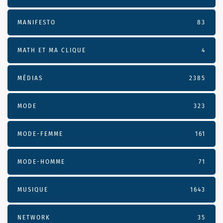
MANIFESTO
83
MATH ET MA CLIQUE
4
MÉDIAS
2385
MODE
323
MODE-FEMME
161
MODE-HOMME
71
MUSIQUE
1643
NETWORK
35