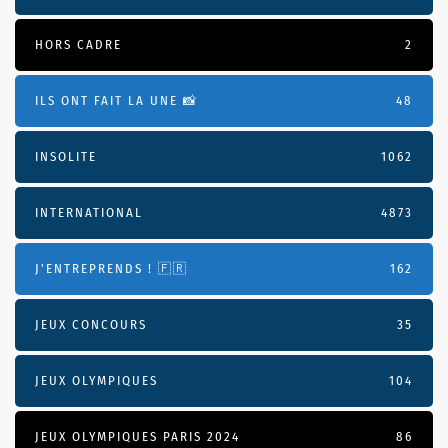
HORS CADRE
2
ILS ONT FAIT LA UNE 📸
48
INSOLITE
1062
INTERNATIONAL
4873
J'ENTREPRENDS ! 🇫🇷
162
JEUX CONCOURS
35
JEUX OLYMPIQUES
104
JEUX OLYMPIQUES PARIS 2024
86