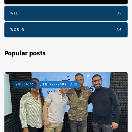
WEL
35
WORLD
36
Popular posts
EMISSIONS
J'ENTREPRENDS ! 🇫🇷