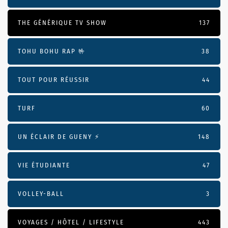
THE GÉNÉRIQUE TV SHOW
137
TOHU BOHU RAP 🤟
38
TOUT POUR RÉUSSIR
44
TURF
60
UN ÉCLAIR DE GUENY ⚡️
148
VIE ÉTUDIANTE
47
VOLLEY-BALL
3
VOYAGES / HÔTEL / LIFESTYLE
443