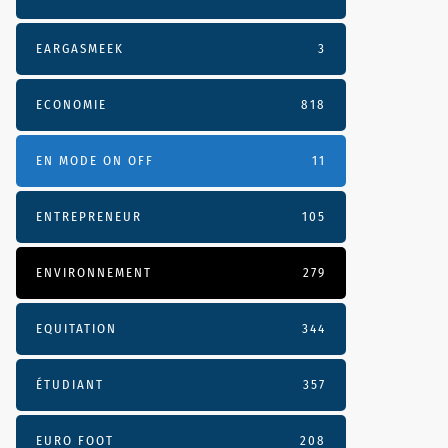
EARGASMEEK
3
ECONOMIE
818
EN MODE ON OFF
11
ENTREPRENEUR
105
ENVIRONNEMENT
279
EQUITATION
344
ÉTUDIANT
357
EURO FOOT
208