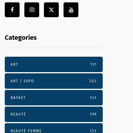
Categories
ART
131
ART / EXPO
203
BASKET
143
BEAUTÉ
199
BEAUTÉ-FEMME
123