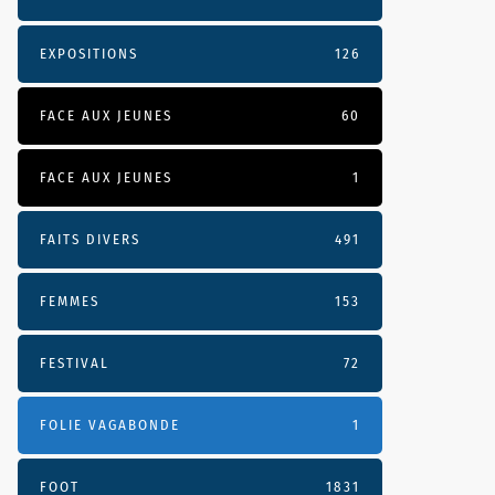
EXPOSITIONS
126
FACE AUX JEUNES
60
FACE AUX JEUNES
1
FAITS DIVERS
491
FEMMES
153
FESTIVAL
72
FOLIE VAGABONDE
1
FOOT
1831