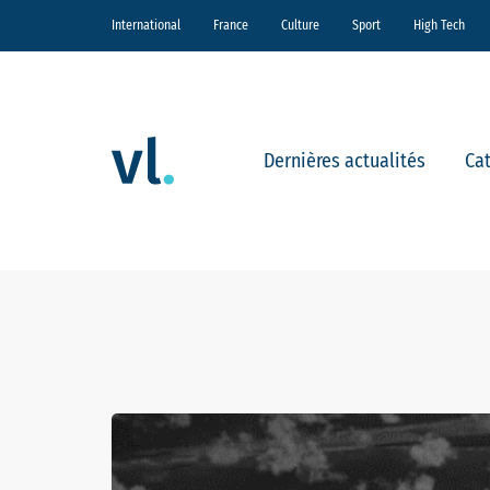
International
France
Culture
Sport
High Tech
Dernières actualités
Ca