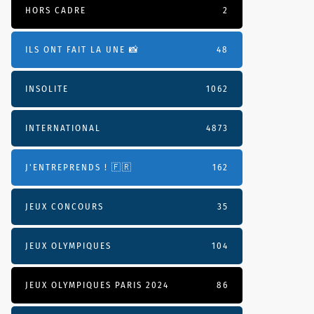
HORS CADRE
2
ILS ONT FAIT LA UNE 📸
48
INSOLITE
1062
INTERNATIONAL
4873
J'ENTREPRENDS ! 🇫🇷
162
JEUX CONCOURS
35
JEUX OLYMPIQUES
104
JEUX OLYMPIQUES PARIS 2024
86