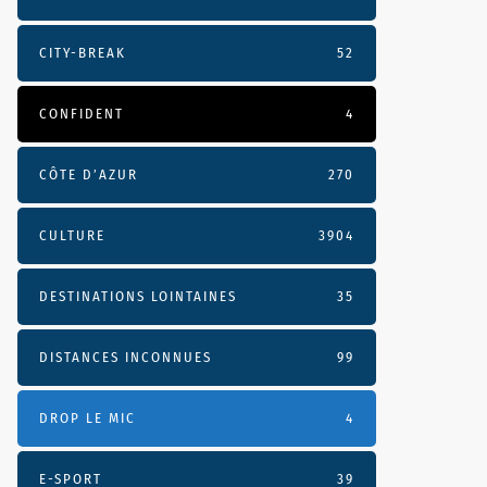
CITY-BREAK
52
CONFIDENT
4
CÔTE D’AZUR
270
CULTURE
3904
DESTINATIONS LOINTAINES
35
DISTANCES INCONNUES
99
DROP LE MIC
4
E-SPORT
39