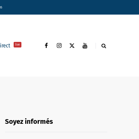
ns
direct
live
Soyez informés