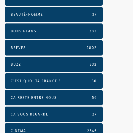
BEAUTÉ-HOMME
37
BONS PLANS
283
BRÈVES
2802
BUZZ
332
C'EST QUOI TA FRANCE ?
30
CA RESTE ENTRE NOUS
56
CA VOUS REGARDE
27
CINÉMA
2546