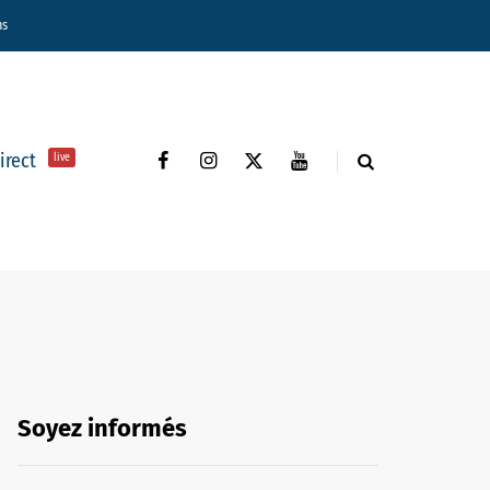
ns
direct
live
Soyez informés