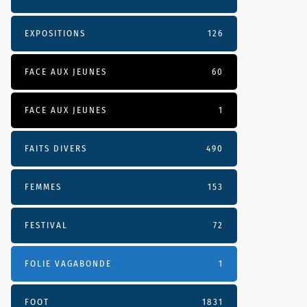
EXPOSITIONS
126
FACE AUX JEUNES
60
FACE AUX JEUNES
1
FAITS DIVERS
490
FEMMES
153
FESTIVAL
72
FOLIE VAGABONDE
1
FOOT
1831