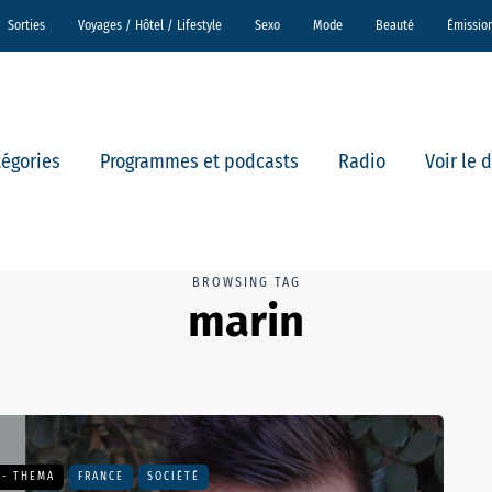
Sorties
Voyages / Hôtel / Lifestyle
Sexo
Mode
Beauté
Émissio
tégories
Programmes et podcasts
Radio
Voir le 
BROWSING TAG
marin
 - THEMA
FRANCE
SOCIÉTÉ