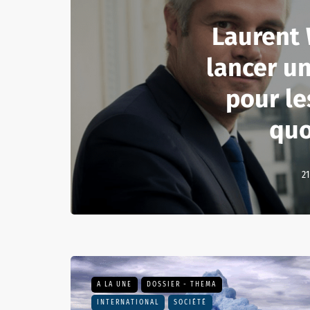
Laurent
lancer un
pour le
quo
21
A LA UNE
DOSSIER - THEMA
INTERNATIONAL
SOCIÉTÉ