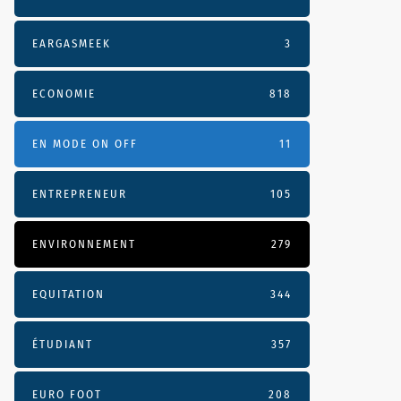
EARGASMEEK
3
ECONOMIE
818
EN MODE ON OFF
11
ENTREPRENEUR
105
ENVIRONNEMENT
279
EQUITATION
344
ÉTUDIANT
357
EURO FOOT
208