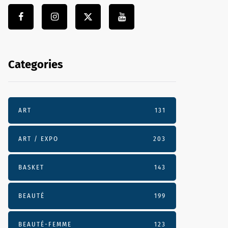
Categories
ART
131
ART / EXPO
203
BASKET
143
BEAUTÉ
199
BEAUTÉ-FEMME
123