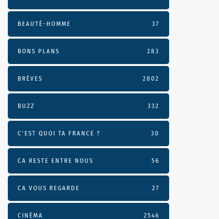
BEAUTÉ-HOMME
37
BONS PLANS
283
BRÈVES
2802
BUZZ
332
C'EST QUOI TA FRANCE ?
30
CA RESTE ENTRE NOUS
56
CA VOUS REGARDE
27
CINÉMA
2546