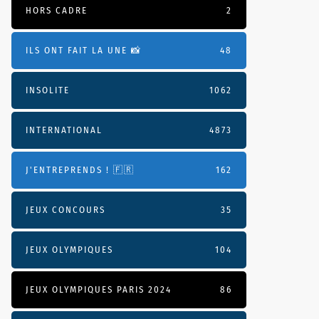
HORS CADRE
2
ILS ONT FAIT LA UNE 📸
48
INSOLITE
1062
INTERNATIONAL
4873
J'ENTREPRENDS ! 🇫🇷
162
JEUX CONCOURS
35
JEUX OLYMPIQUES
104
JEUX OLYMPIQUES PARIS 2024
86