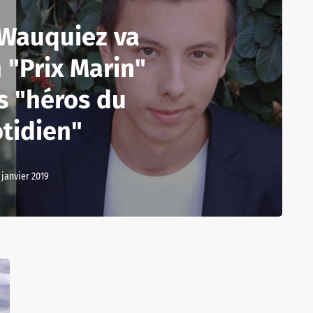
 Wauquiez va
 "Prix Marin"
s "héros du
tidien"
 janvier 2019