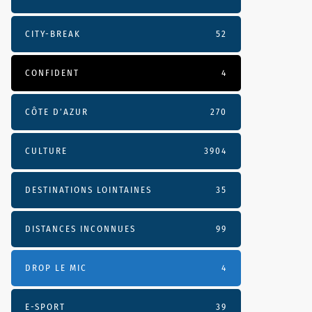
CITY-BREAK
52
CONFIDENT
4
CÔTE D’AZUR
270
CULTURE
3904
DESTINATIONS LOINTAINES
35
DISTANCES INCONNUES
99
DROP LE MIC
4
E-SPORT
39