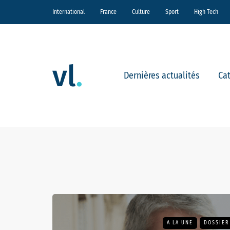
International
France
Culture
Sport
High Tech
Dernières actualités
Ca
A LA UNE
DOSSIER