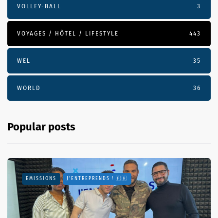
VOLLEY-BALL
3
VOYAGES / HÔTEL / LIFESTYLE
443
WEL
35
WORLD
36
Popular posts
EMISSIONS
J'ENTREPRENDS ! 🇫🇷