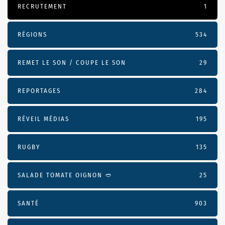
RECRUTEMENT
1
RÉGIONS
534
REMET LE SON / COUPE LE SON
29
REPORTAGES
284
RÉVEIL MÉDIAS
195
RUGBY
135
SALADE TOMATE OIGNON 🥙
25
SANTÉ
903