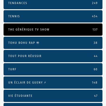
TENDANCES
249
TENNIS
454
THE GÉNÉRIQUE TV SHOW
137
TOHU BOHU RAP 🤟
38
TOUT POUR RÉUSSIR
44
TURF
60
UN ÉCLAIR DE GUENY ⚡️
148
VIE ÉTUDIANTE
47