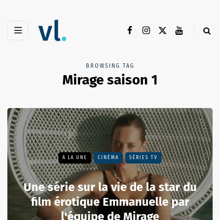
BROWSING TAG
Mirage saison 1
A LA UNE
CINÉMA
SÉRIES TV
Une série sur la vie de la star du
film érotique Emmanuelle par
l'équipe de Mirage