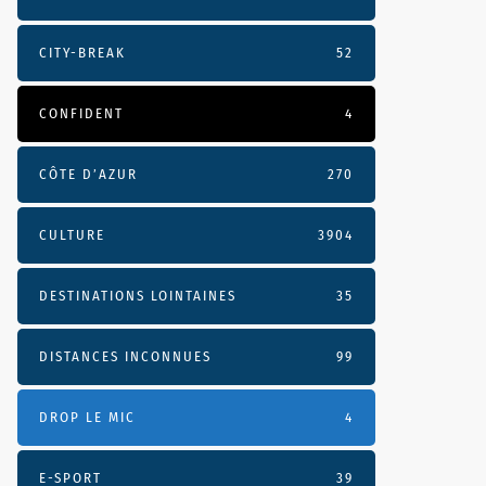
CITY-BREAK
52
CONFIDENT
4
CÔTE D’AZUR
270
CULTURE
3904
DESTINATIONS LOINTAINES
35
DISTANCES INCONNUES
99
DROP LE MIC
4
E-SPORT
39