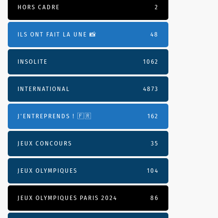
HORS CADRE
2
ILS ONT FAIT LA UNE 📸
48
INSOLITE
1062
INTERNATIONAL
4873
J'ENTREPRENDS ! 🇫🇷
162
JEUX CONCOURS
35
JEUX OLYMPIQUES
104
JEUX OLYMPIQUES PARIS 2024
86