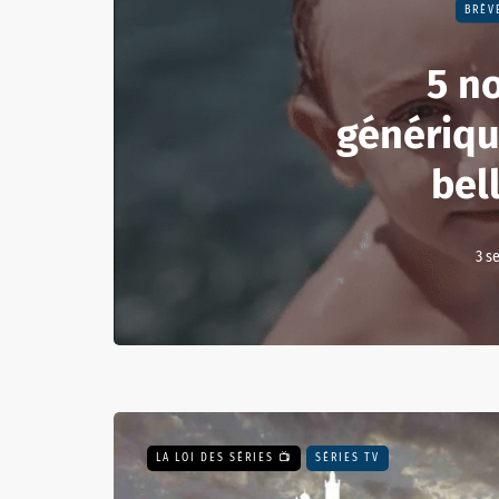
BRÈV
5 n
génériqu
bell
3 s
LA LOI DES SÉRIES 📺
SÉRIES TV