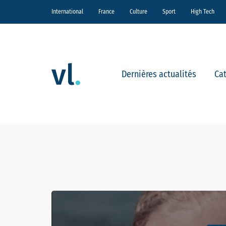
International
France
Culture
Sport
High Tech
Dernières actualités
Ca