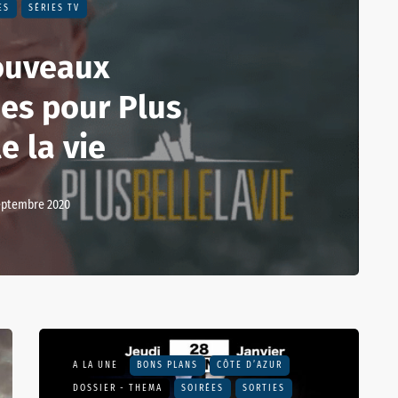
ES
SÉRIES TV
ouveaux
es pour Plus
e la vie
eptembre 2020
A LA UNE
BONS PLANS
CÔTE D’AZUR
DOSSIER - THEMA
SOIRÉES
SORTIES