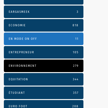
EARGASMEEK
3
ECONOMIE
818
EN MODE ON OFF
11
ENTREPRENEUR
105
ENVIRONNEMENT
279
EQUITATION
344
ÉTUDIANT
357
EURO FOOT
208