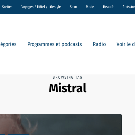
Sorties
Voyages / Hôtel / Lifestyle
Sexo
Mode
Beauté
Émissio
tégories
Programmes et podcasts
Radio
Voir le 
BROWSING TAG
Mistral