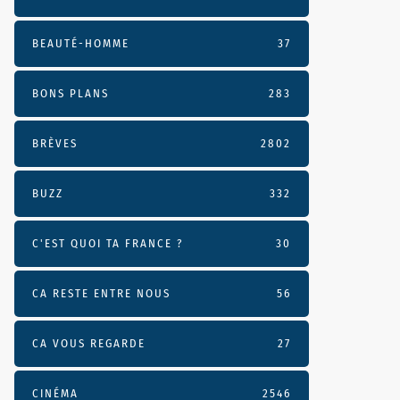
BEAUTÉ-HOMME
37
BONS PLANS
283
BRÈVES
2802
BUZZ
332
C'EST QUOI TA FRANCE ?
30
CA RESTE ENTRE NOUS
56
CA VOUS REGARDE
27
CINÉMA
2546