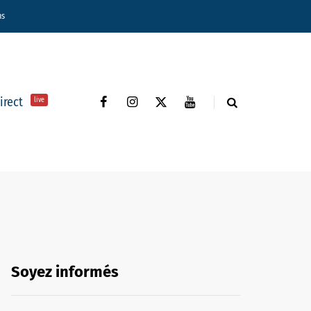
ns
direct
live
Soyez informés