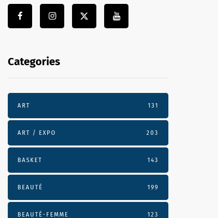
Categories
ART
131
ART / EXPO
203
BASKET
143
BEAUTÉ
199
BEAUTÉ-FEMME
123