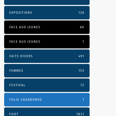
EXPOSITIONS
126
FACE AUX JEUNES
60
FACE AUX JEUNES
1
FAITS DIVERS
491
FEMMES
153
FESTIVAL
72
FOLIE VAGABONDE
1
FOOT
1831