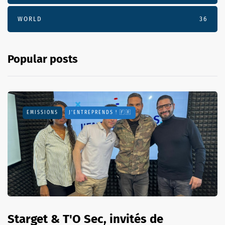
WORLD
36
Popular posts
EMISSIONS
J'ENTREPRENDS ! 🇫🇷
Starget & T'O Sec, invités de