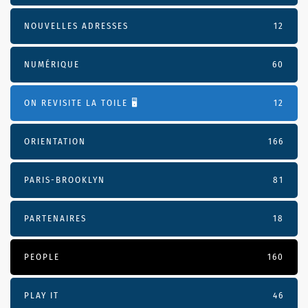
NOUVELLES ADRESSES
12
NUMÉRIQUE
60
ON REVISITE LA TOILE 🖥️
12
ORIENTATION
166
PARIS-BROOKLYN
81
PARTENAIRES
18
PEOPLE
160
PLAY IT
46