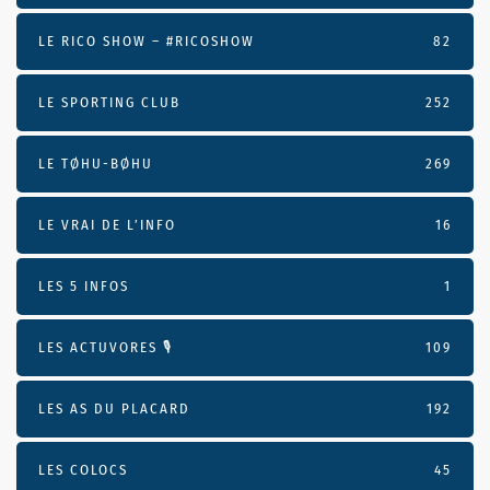
LE RICO SHOW – #RICOSHOW
82
LE SPORTING CLUB
252
LE TØHU-BØHU
269
LE VRAI DE L’INFO
16
LES 5 INFOS
1
LES ACTUVORES 🎙
109
LES AS DU PLACARD
192
LES COLOCS
45