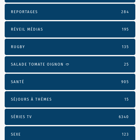
REPORTAGES
284
RÉVEIL MÉDIAS
195
RUGBY
135
SALADE TOMATE OIGNON 🥙
25
SANTÉ
905
SÉJOURS À THÈMES
15
SÉRIES TV
6340
SEXE
123