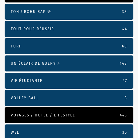
TOHU BOHU RAP 🤟
38
TOUT POUR RÉUSSIR
44
TURF
60
UN ÉCLAIR DE GUENY ⚡️
148
VIE ÉTUDIANTE
47
VOLLEY-BALL
3
VOYAGES / HÔTEL / LIFESTYLE
443
WEL
35