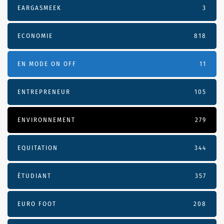
EARGASMEEK
3
ECONOMIE
818
EN MODE ON OFF
11
ENTREPRENEUR
105
ENVIRONNEMENT
279
EQUITATION
344
ÉTUDIANT
357
EURO FOOT
208