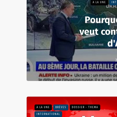
A LA UNE
INT
Pourquo
veut con
d'
2
A LA UNE
BRÈVES
DOSSIER - THEMA
INTERNATIONAL