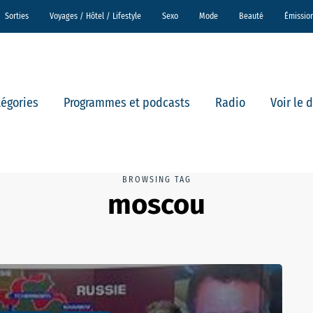
Sorties
Voyages / Hôtel / Lifestyle
Sexo
Mode
Beauté
Émissio
tégories
Programmes et podcasts
Radio
Voir le 
BROWSING TAG
moscou