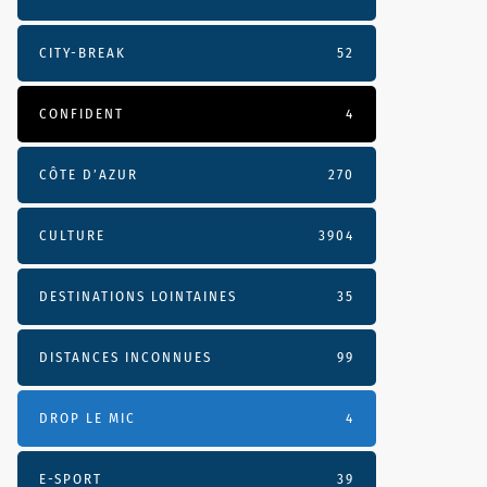
CITY-BREAK
52
CONFIDENT
4
CÔTE D’AZUR
270
CULTURE
3904
DESTINATIONS LOINTAINES
35
DISTANCES INCONNUES
99
DROP LE MIC
4
E-SPORT
39