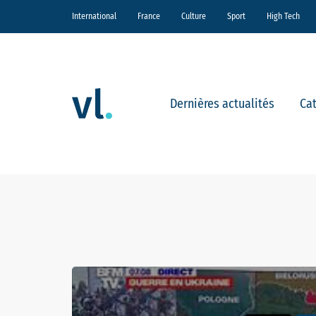
International
France
Culture
Sport
High Tech
Dernières actualités
Ca