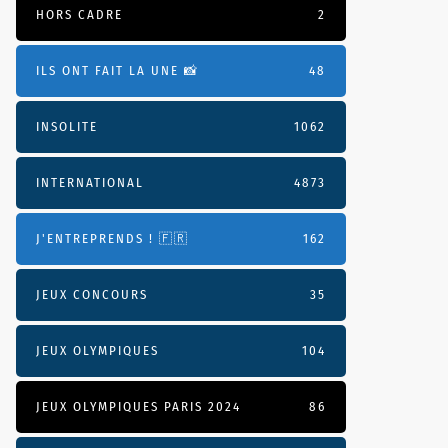
HORS CADRE
2
ILS ONT FAIT LA UNE 📸
48
INSOLITE
1062
INTERNATIONAL
4873
J'ENTREPRENDS ! 🇫🇷
162
JEUX CONCOURS
35
JEUX OLYMPIQUES
104
JEUX OLYMPIQUES PARIS 2024
86