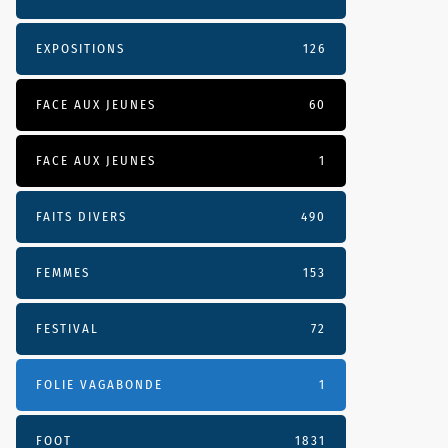
EXPOSITIONS
126
FACE AUX JEUNES
60
FACE AUX JEUNES
1
FAITS DIVERS
490
FEMMES
153
FESTIVAL
72
FOLIE VAGABONDE
1
FOOT
1831