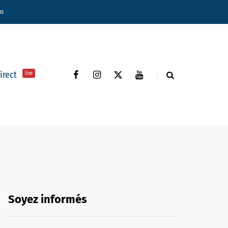
ns
direct
live
Soyez informés