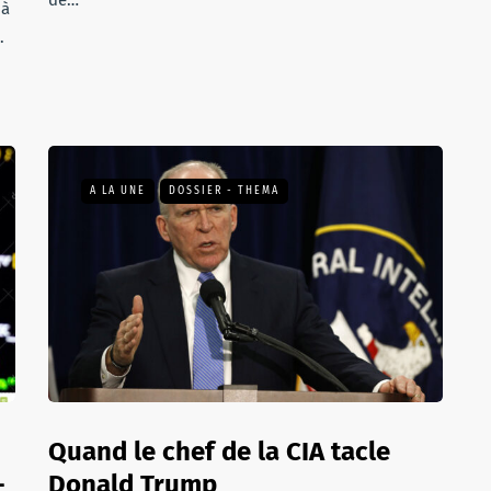
de…
 à
.
A LA UNE
DOSSIER - THEMA
Quand le chef de la CIA tacle
-
Donald Trump