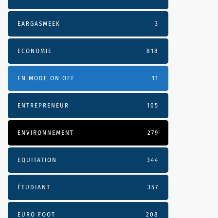
EARGASMEEK
3
ECONOMIE
818
EN MODE ON OFF
11
ENTREPRENEUR
105
ENVIRONNEMENT
279
EQUITATION
344
ÉTUDIANT
357
EURO FOOT
208