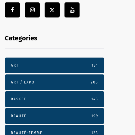
Categories
ART
131
ART / EXPO
203
BASKET
143
BEAUTÉ
199
BEAUTÉ-FEMME
123