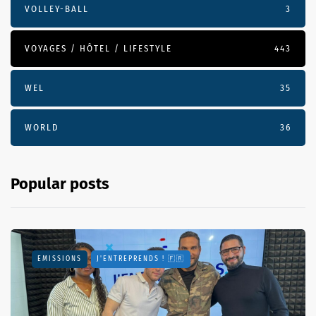
VOLLEY-BALL
3
VOYAGES / HÔTEL / LIFESTYLE
443
WEL
35
WORLD
36
Popular posts
EMISSIONS
J'ENTREPRENDS ! 🇫🇷