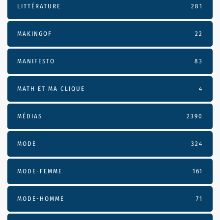
LITTÉRATURE
281
MAKINGOF
22
MANIFESTO
83
MATH ET MA CLIQUE
4
MÉDIAS
2390
MODE
324
MODE-FEMME
161
MODE-HOMME
71