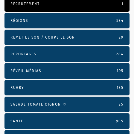
RECRUTEMENT
1
RÉGIONS
534
REMET LE SON / COUPE LE SON
29
REPORTAGES
284
RÉVEIL MÉDIAS
195
RUGBY
135
SALADE TOMATE OIGNON 🥙
25
SANTÉ
905