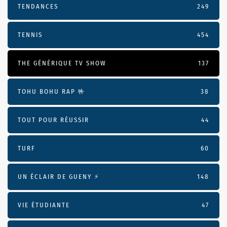
TENDANCES
249
TENNIS
454
THE GÉNÉRIQUE TV SHOW
137
TOHU BOHU RAP 🤟
38
TOUT POUR RÉUSSIR
44
TURF
60
UN ÉCLAIR DE GUENY ⚡️
148
VIE ÉTUDIANTE
47