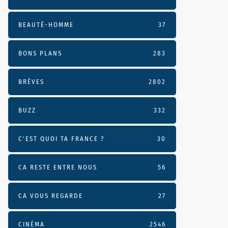
BEAUTÉ-HOMME
37
BONS PLANS
283
BRÈVES
2802
BUZZ
332
C'EST QUOI TA FRANCE ?
30
CA RESTE ENTRE NOUS
56
CA VOUS REGARDE
27
CINÉMA
2546