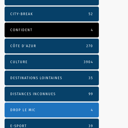
CITY-BREAK
52
CONFIDENT
4
CÔTE D’AZUR
270
CULTURE
3904
DESTINATIONS LOINTAINES
35
DISTANCES INCONNUES
99
DROP LE MIC
4
E-SPORT
39