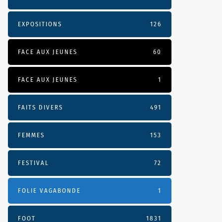
EXPOSITIONS
126
FACE AUX JEUNES
60
FACE AUX JEUNES
1
FAITS DIVERS
491
FEMMES
153
FESTIVAL
72
FOLIE VAGABONDE
1
FOOT
1831