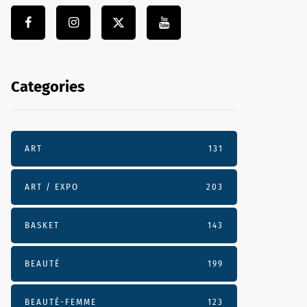
Categories
ART
131
ART / EXPO
203
BASKET
143
BEAUTÉ
199
BEAUTÉ-FEMME
123