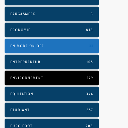
EARGASMEEK
3
ECONOMIE
818
EN MODE ON OFF
11
ENTREPRENEUR
105
ENVIRONNEMENT
279
EQUITATION
344
ÉTUDIANT
357
EURO FOOT
208