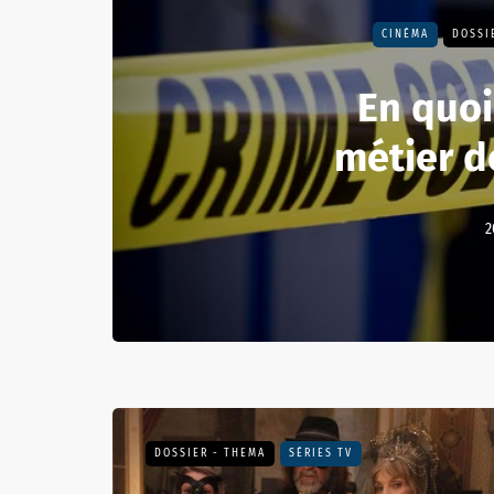
CINÉMA
DOSSI
En quoi
métier de
2
DOSSIER - THEMA
SÉRIES TV