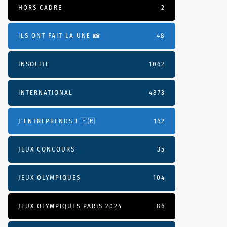
HORS CADRE
2
ILS ONT FAIT LA UNE 📸
48
INSOLITE
1062
INTERNATIONAL
4873
J'ENTREPRENDS ! 🇫🇷
162
JEUX CONCOURS
35
JEUX OLYMPIQUES
104
JEUX OLYMPIQUES PARIS 2024
86