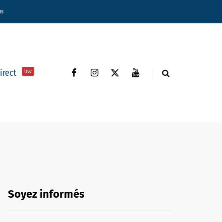
ns
direct
live
Soyez informés