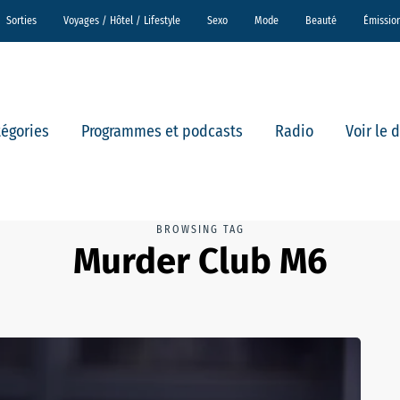
Sorties
Voyages / Hôtel / Lifestyle
Sexo
Mode
Beauté
Émissio
tégories
Programmes et podcasts
Radio
Voir le 
BROWSING TAG
Murder Club M6