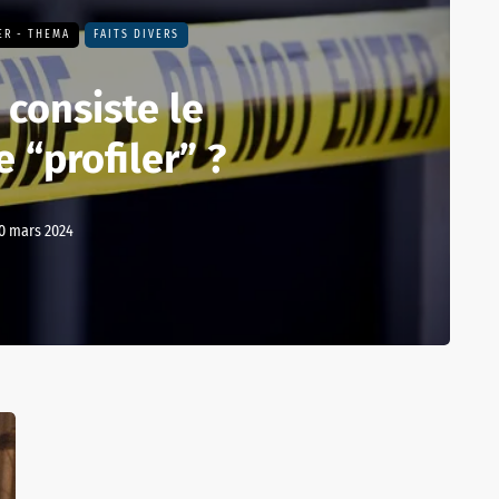
ER - THEMA
FAITS DIVERS
 consiste le
 “profiler” ?
0 mars 2024