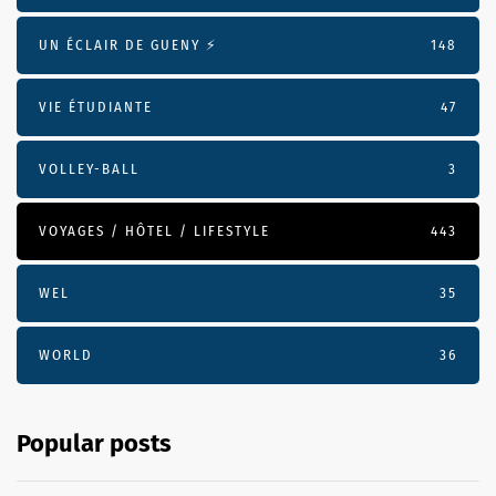
UN ÉCLAIR DE GUENY ⚡️
148
VIE ÉTUDIANTE
47
VOLLEY-BALL
3
VOYAGES / HÔTEL / LIFESTYLE
443
WEL
35
WORLD
36
Popular posts