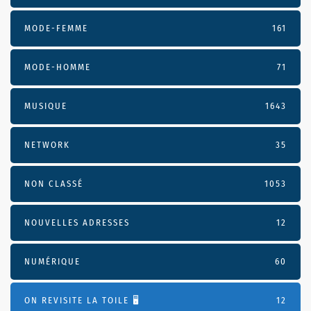
MODE-FEMME
161
MODE-HOMME
71
MUSIQUE
1643
NETWORK
35
NON CLASSÉ
1053
NOUVELLES ADRESSES
12
NUMÉRIQUE
60
ON REVISITE LA TOILE 🖥️
12