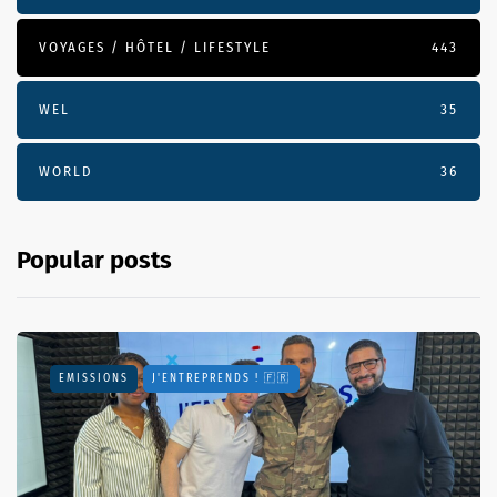
VOYAGES / HÔTEL / LIFESTYLE
443
WEL
35
WORLD
36
Popular posts
EMISSIONS
J'ENTREPRENDS ! 🇫🇷