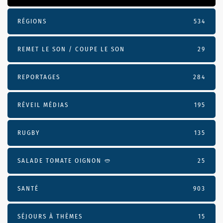
RÉGIONS
534
REMET LE SON / COUPE LE SON
29
REPORTAGES
284
RÉVEIL MÉDIAS
195
RUGBY
135
SALADE TOMATE OIGNON 🥙
25
SANTÉ
903
SÉJOURS À THÈMES
15