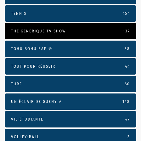
TENNIS
454
THE GÉNÉRIQUE TV SHOW
137
TOHU BOHU RAP 🤟
38
TOUT POUR RÉUSSIR
44
TURF
60
UN ÉCLAIR DE GUENY ⚡️
148
VIE ÉTUDIANTE
47
VOLLEY-BALL
3