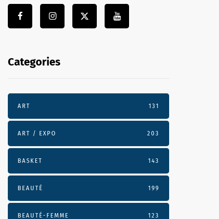
Categories
ART
131
ART / EXPO
203
BASKET
143
BEAUTÉ
199
BEAUTÉ-FEMME
123