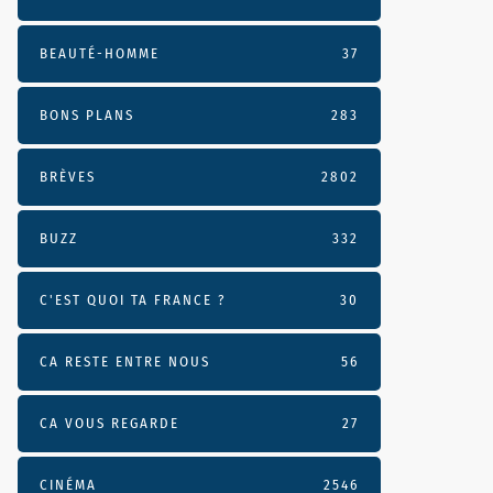
BEAUTÉ-HOMME
37
BONS PLANS
283
BRÈVES
2802
BUZZ
332
C'EST QUOI TA FRANCE ?
30
CA RESTE ENTRE NOUS
56
CA VOUS REGARDE
27
CINÉMA
2546