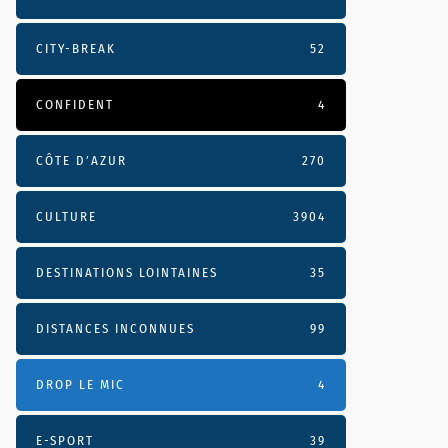
CITY-BREAK
52
CONFIDENT
4
CÔTE D’AZUR
270
CULTURE
3904
DESTINATIONS LOINTAINES
35
DISTANCES INCONNUES
99
DROP LE MIC
4
E-SPORT
39