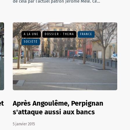
de cela par l’actuel patron Jérome Mêle. Ce…
A LA UNE
DOSSIER - THEMA
FRANCE
SOCIÉTÉ
et
Après Angoulême, Perpignan
s'attaque aussi aux bancs
5 janvier 2015