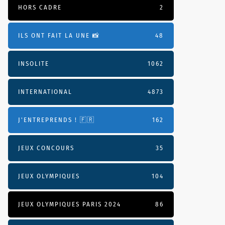
HORS CADRE
2
ILS ONT FAIT LA UNE 📸
48
INSOLITE
1062
INTERNATIONAL
4873
J'ENTREPRENDS ! 🇫🇷
162
JEUX CONCOURS
35
JEUX OLYMPIQUES
104
JEUX OLYMPIQUES PARIS 2024
86