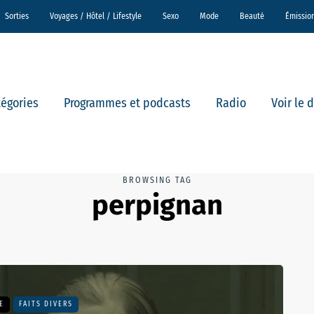
Sorties
Voyages / Hôtel / Lifestyle
Sexo
Mode
Beauté
Émissio
tégories
Programmes et podcasts
Radio
Voir le 
BROWSING TAG
perpignan
E
FAITS DIVERS