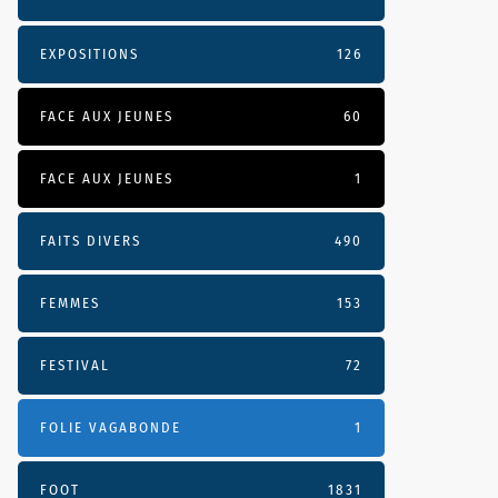
EXPOSITIONS
126
FACE AUX JEUNES
60
FACE AUX JEUNES
1
FAITS DIVERS
490
FEMMES
153
FESTIVAL
72
FOLIE VAGABONDE
1
FOOT
1831