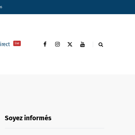
ns
direct
live
Soyez informés