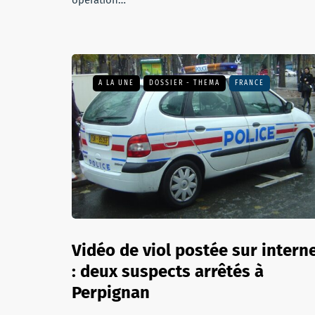
opération…
A LA UNE
DOSSIER - THEMA
FRANCE
Vidéo de viol postée sur intern
: deux suspects arrêtés à
Perpignan