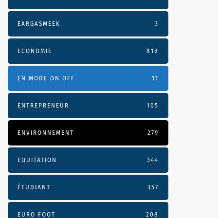
EARGASMEEK
3
ECONOMIE
818
EN MODE ON OFF
11
ENTREPRENEUR
105
ENVIRONNEMENT
279
EQUITATION
344
ÉTUDIANT
357
EURO FOOT
208