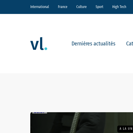
International
France
Culture
Sport
High Tech
Dernières actualités
Ca
A LA UN