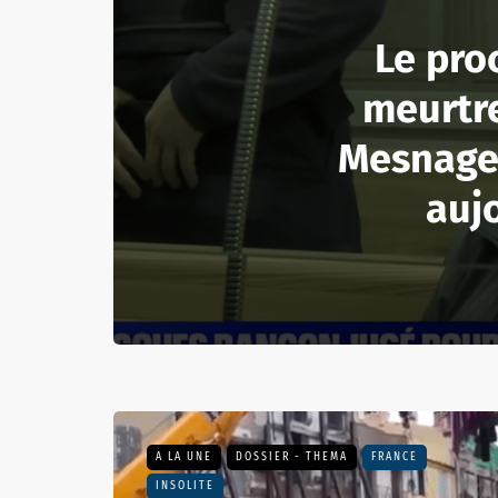
Le pro
meurtre
Mesnage 
auj
A LA UNE
DOSSIER - THEMA
FRANCE
INSOLITE