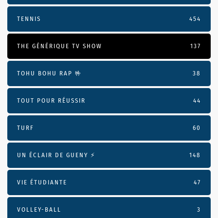
TENNIS
454
THE GÉNÉRIQUE TV SHOW
137
TOHU BOHU RAP 🤟
38
TOUT POUR RÉUSSIR
44
TURF
60
UN ÉCLAIR DE GUENY ⚡️
148
VIE ÉTUDIANTE
47
VOLLEY-BALL
3