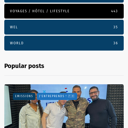
VOYAGES / HÔTEL / LIFESTYLE
443
WEL
35
WORLD
36
Popular posts
EMISSIONS
J'ENTREPRENDS ! 🇫🇷