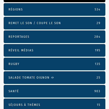
RÉGIONS
534
REMET LE SON / COUPE LE SON
29
REPORTAGES
284
RÉVEIL MÉDIAS
195
RUGBY
135
SALADE TOMATE OIGNON 🥙
25
SANTÉ
903
SÉJOURS À THÈMES
15