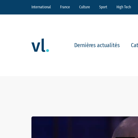
International
France
Culture
Sport
High Tech
Dernières actualités
Ca