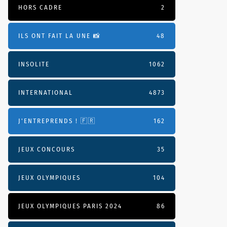
HORS CADRE
2
ILS ONT FAIT LA UNE 📸
48
INSOLITE
1062
INTERNATIONAL
4873
J'ENTREPRENDS ! 🇫🇷
162
JEUX CONCOURS
35
JEUX OLYMPIQUES
104
JEUX OLYMPIQUES PARIS 2024
86