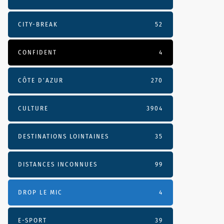
CITY-BREAK
52
CONFIDENT
4
CÔTE D’AZUR
270
CULTURE
3904
DESTINATIONS LOINTAINES
35
DISTANCES INCONNUES
99
DROP LE MIC
4
E-SPORT
39