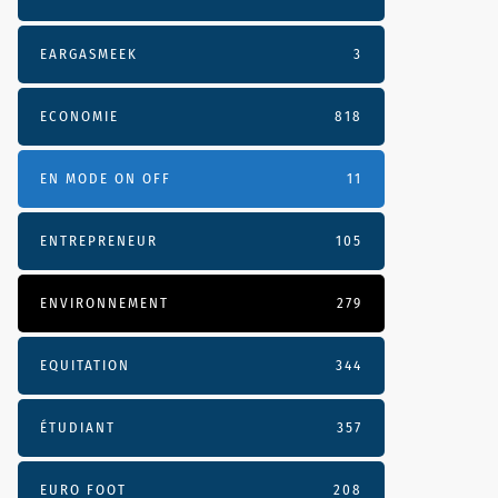
EARGASMEEK
3
ECONOMIE
818
EN MODE ON OFF
11
ENTREPRENEUR
105
ENVIRONNEMENT
279
EQUITATION
344
ÉTUDIANT
357
EURO FOOT
208