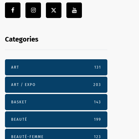
Categories
ART
131
ART / EXPO
203
BASKET
143
BEAUTÉ
199
BEAUTÉ-FEMME
123