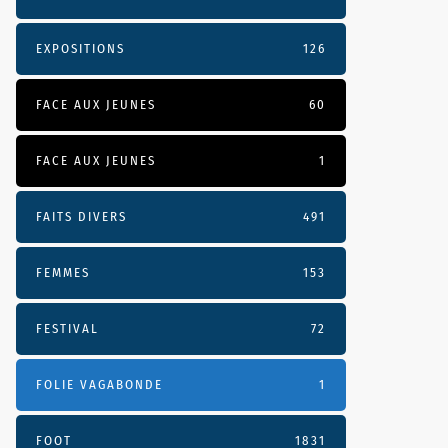
EXPOSITIONS
126
FACE AUX JEUNES
60
FACE AUX JEUNES
1
FAITS DIVERS
491
FEMMES
153
FESTIVAL
72
FOLIE VAGABONDE
1
FOOT
1831