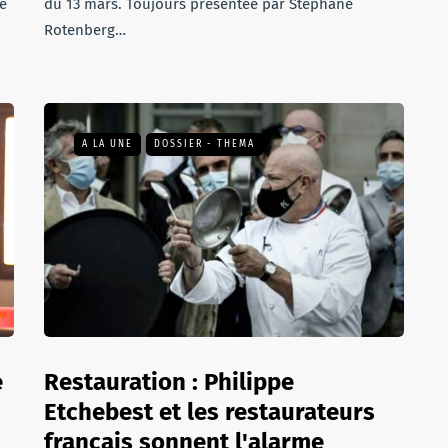
e
du 13 mars. Toujours présentée par Stéphane
Rotenberg…
A LA UNE
DOSSIER - THEMA
e
Restauration : Philippe
Etchebest et les restaurateurs
français sonnent l'alarme