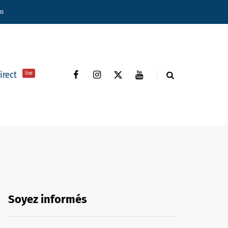
ns
direct
live
Soyez informés