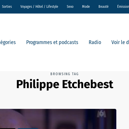
Sorties
Voyages / Hôtel / Lifestyle
Sexo
Mode
Beauté
Émissio
tégories
Programmes et podcasts
Radio
Voir le 
BROWSING TAG
Philippe Etchebest