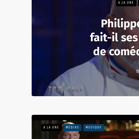
A LA UNE
Philipp
fait-il se
de coméd
1
A LA UNE
MÉDIAS
MUSIQUE