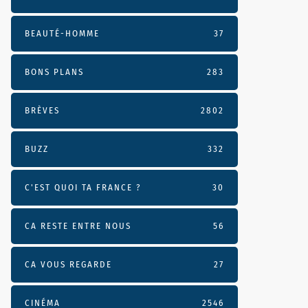
BEAUTÉ-HOMME
37
BONS PLANS
283
BRÈVES
2802
BUZZ
332
C'EST QUOI TA FRANCE ?
30
CA RESTE ENTRE NOUS
56
CA VOUS REGARDE
27
CINÉMA
2546