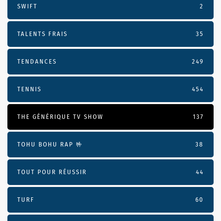
SWIFT
2
TALENTS FRAIS
35
TENDANCES
249
TENNIS
454
THE GÉNÉRIQUE TV SHOW
137
TOHU BOHU RAP 🤟
38
TOUT POUR RÉUSSIR
44
TURF
60