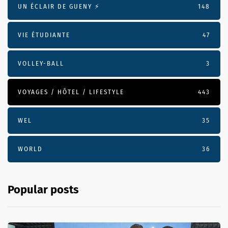
UN ÉCLAIR DE GUENY ⚡️
148
VIE ÉTUDIANTE
47
VOLLEY-BALL
3
VOYAGES / HÔTEL / LIFESTYLE
443
WEL
35
WORLD
36
Popular posts