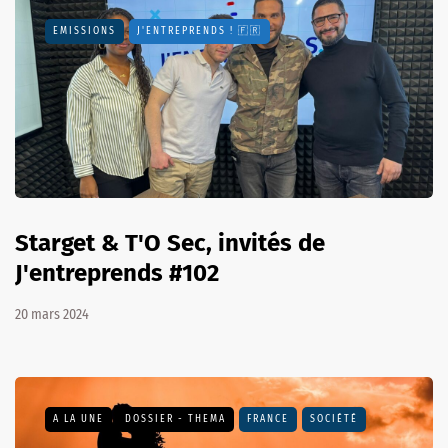
EMISSIONS
J'ENTREPRENDS ! 🇫🇷
Starget & T'O Sec, invités de
J'entreprends #102
20 mars 2024
A LA UNE
DOSSIER - THEMA
FRANCE
SOCIÉTÉ