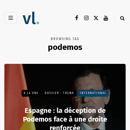
BROWSING TAG
podemos
A LA UNE
DOSSIER - THEMA
INTERNATIONAL
Espagne : la déception de
Podemos face à une droite
renforcée