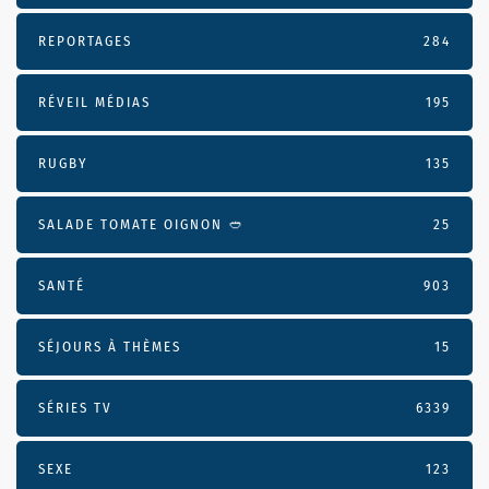
REPORTAGES
284
RÉVEIL MÉDIAS
195
RUGBY
135
SALADE TOMATE OIGNON 🥙
25
SANTÉ
903
SÉJOURS À THÈMES
15
SÉRIES TV
6339
SEXE
123