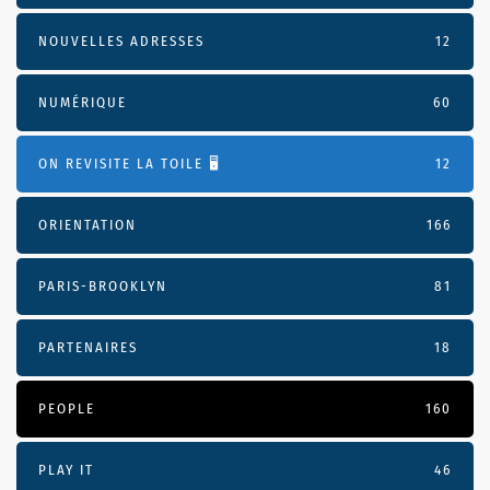
NOUVELLES ADRESSES
12
NUMÉRIQUE
60
ON REVISITE LA TOILE 🖥️
12
ORIENTATION
166
PARIS-BROOKLYN
81
PARTENAIRES
18
PEOPLE
160
PLAY IT
46