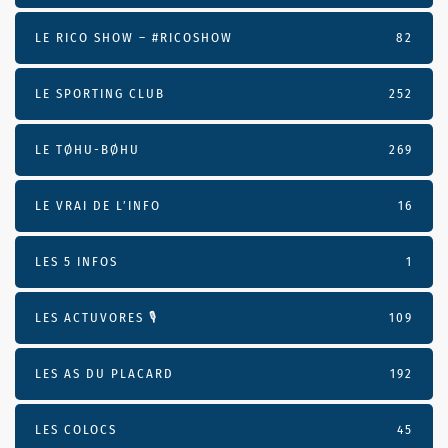
LE RICO SHOW – #RICOSHOW
82
LE SPORTING CLUB
252
LE TØHU-BØHU
269
LE VRAI DE L’INFO
16
LES 5 INFOS
1
LES ACTUVORES 🎙
109
LES AS DU PLACARD
192
LES COLOCS
45