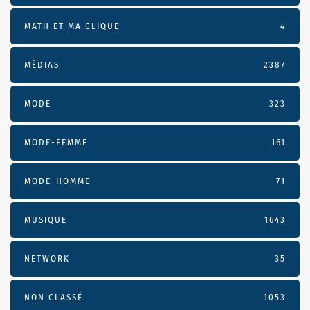
MATH ET MA CLIQUE
4
MÉDIAS
2387
MODE
323
MODE-FEMME
161
MODE-HOMME
71
MUSIQUE
1643
NETWORK
35
NON CLASSÉ
1053