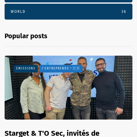
WORLD
36
Popular posts
EMISSIONS
J'ENTREPRENDS ! 🇫🇷
Starget & T'O Sec, invités de