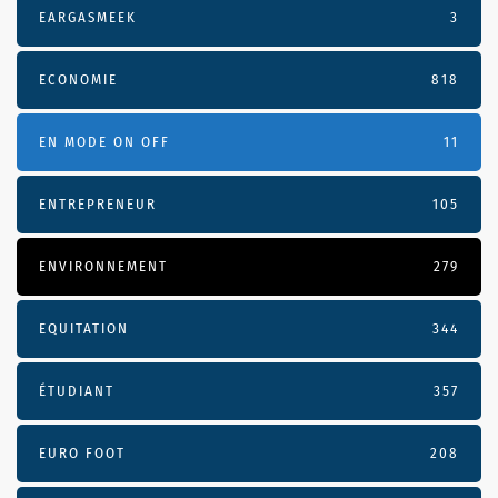
EARGASMEEK
3
ECONOMIE
818
EN MODE ON OFF
11
ENTREPRENEUR
105
ENVIRONNEMENT
279
EQUITATION
344
ÉTUDIANT
357
EURO FOOT
208