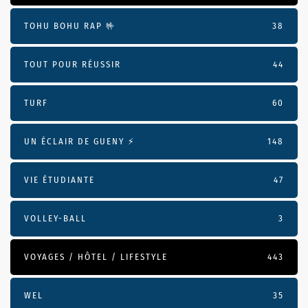
TOHU BOHU RAP 🤟
38
TOUT POUR RÉUSSIR
44
TURF
60
UN ÉCLAIR DE GUENY ⚡️
148
VIE ÉTUDIANTE
47
VOLLEY-BALL
3
VOYAGES / HÔTEL / LIFESTYLE
443
WEL
35