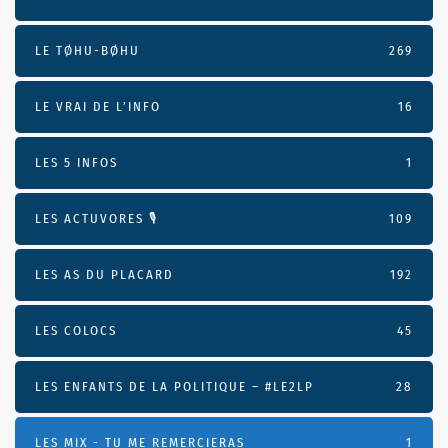
LE TØHU-BØHU
269
LE VRAI DE L’INFO
16
LES 5 INFOS
1
LES ACTUVORES 🎙
109
LES AS DU PLACARD
192
LES COLOCS
45
LES ENFANTS DE LA POLITIQUE – #LE2LP
28
LES MIX - TU ME REMERCIERAS
1