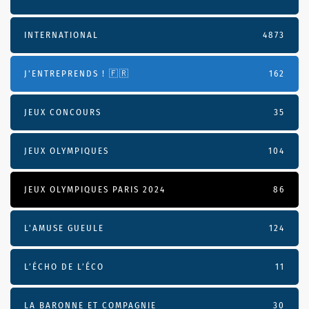
INTERNATIONAL
4873
J'ENTREPRENDS ! 🇫🇷
162
JEUX CONCOURS
35
JEUX OLYMPIQUES
104
JEUX OLYMPIQUES PARIS 2024
86
L'AMUSE GUEULE
124
L’ÉCHO DE L’ÉCO
11
LA BARONNE ET COMPAGNIE
30