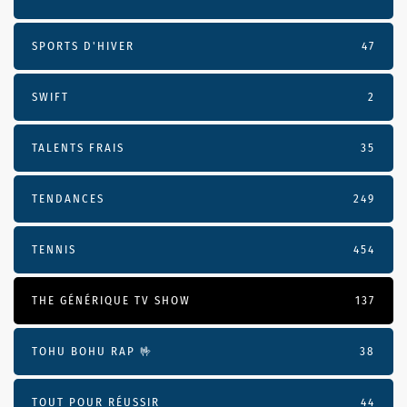
SPORTS D'HIVER
47
SWIFT
2
TALENTS FRAIS
35
TENDANCES
249
TENNIS
454
THE GÉNÉRIQUE TV SHOW
137
TOHU BOHU RAP 🤟
38
TOUT POUR RÉUSSIR
44