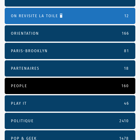
ON REVISITE LA TOILE 🖥️
12
ORIENTATION
166
PARIS-BROOKLYN
81
PARTENAIRES
18
PEOPLE
160
PLAY IT
46
POLITIQUE
2410
POP & GEEK
1478