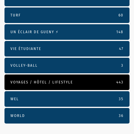
TURF
60
UN ÉCLAIR DE GUENY ⚡️
148
VIE ÉTUDIANTE
47
VOLLEY-BALL
3
VOYAGES / HÔTEL / LIFESTYLE
443
WEL
35
WORLD
36