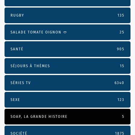
RUGBY
135
SALADE TOMATE OIGNON 🥙
25
SANTÉ
905
SÉJOURS À THÈMES
15
SÉRIES TV
6340
SEXE
123
SOAP, LA GRANDE HISTOIRE
5
SOCIÉTÉ
1875