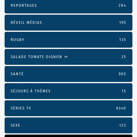
REPORTAGES
284
RÉVEIL MÉDIAS
195
RUGBY
135
SALADE TOMATE OIGNON 🥙
25
SANTÉ
905
SÉJOURS À THÈMES
15
SÉRIES TV
6340
SEXE
123