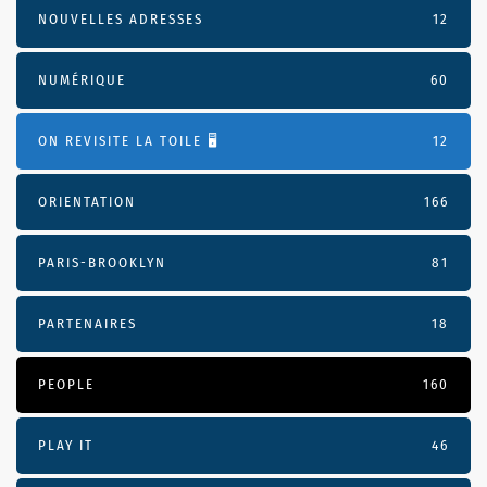
NOUVELLES ADRESSES
12
NUMÉRIQUE
60
ON REVISITE LA TOILE 🖥️
12
ORIENTATION
166
PARIS-BROOKLYN
81
PARTENAIRES
18
PEOPLE
160
PLAY IT
46