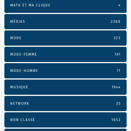
MATH ET MA CLIQUE
4
MÉDIAS
2388
MODE
323
MODE-FEMME
161
MODE-HOMME
71
MUSIQUE
1644
NETWORK
35
NON CLASSÉ
1053