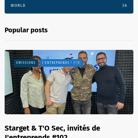
WORLD
36
Popular posts
EMISSIONS
J'ENTREPRENDS ! 🇫🇷
Starget & T'O Sec, invités de
J'entreprends #102