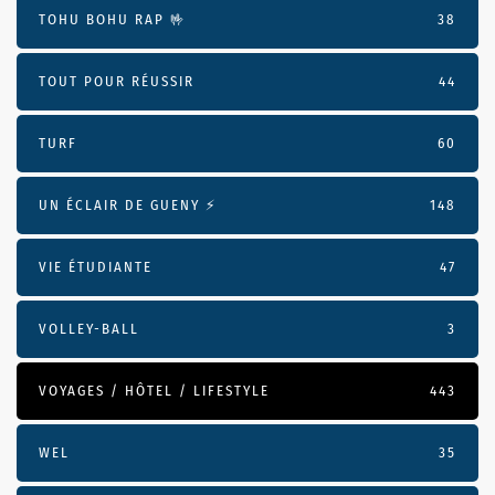
TOHU BOHU RAP 🤟
38
TOUT POUR RÉUSSIR
44
TURF
60
UN ÉCLAIR DE GUENY ⚡️
148
VIE ÉTUDIANTE
47
VOLLEY-BALL
3
VOYAGES / HÔTEL / LIFESTYLE
443
WEL
35