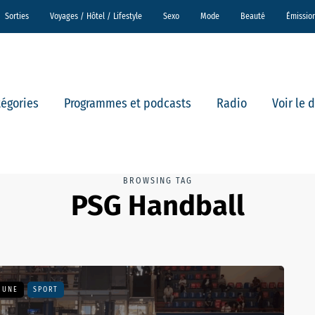
Sorties
Voyages / Hôtel / Lifestyle
Sexo
Mode
Beauté
Émissio
tégories
Programmes et podcasts
Radio
Voir le 
BROWSING TAG
PSG Handball
A UNE
SPORT