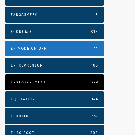
EARGASMEEK
3
ECONOMIE
818
EN MODE ON OFF
11
ENTREPRENEUR
105
ENVIRONNEMENT
279
EQUITATION
344
ÉTUDIANT
357
EURO FOOT
208