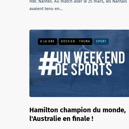
HBC Nantes. Au match aller le 25 mars, les Nantais
avaient tenu en…
A LA UNE
DOSSIER - THEMA
SPORT
Hamilton champion du monde,
l'Australie en finale !