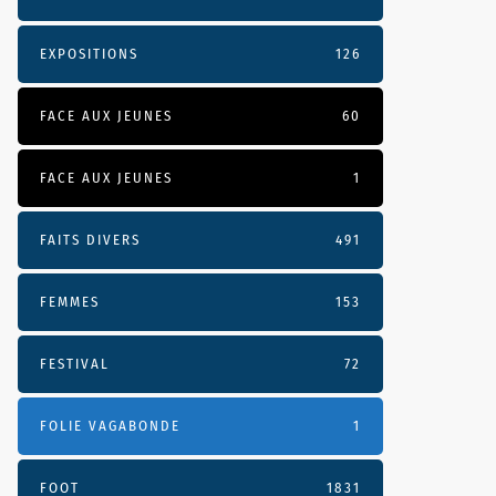
EXPOSITIONS
126
FACE AUX JEUNES
60
FACE AUX JEUNES
1
FAITS DIVERS
491
FEMMES
153
FESTIVAL
72
FOLIE VAGABONDE
1
FOOT
1831