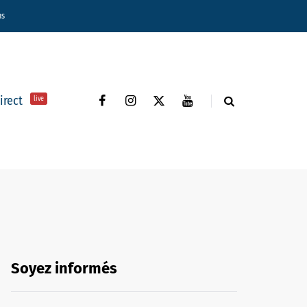
ns
direct
live
Soyez informés