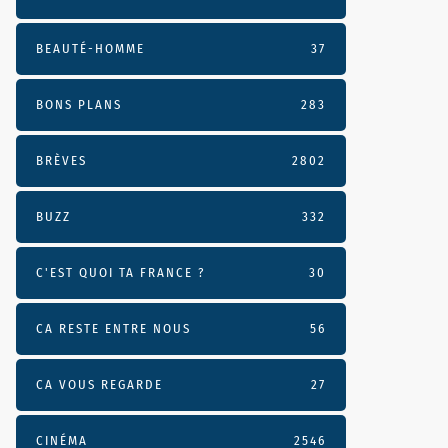
BEAUTÉ-HOMME
37
BONS PLANS
283
BRÈVES
2802
BUZZ
332
C'EST QUOI TA FRANCE ?
30
CA RESTE ENTRE NOUS
56
CA VOUS REGARDE
27
CINÉMA
2546