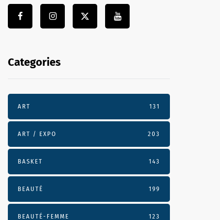
Categories
ART
131
ART / EXPO
203
BASKET
143
BEAUTÉ
199
BEAUTÉ-FEMME
123