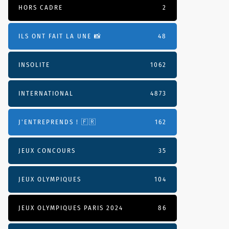
HORS CADRE
2
ILS ONT FAIT LA UNE 📸
48
INSOLITE
1062
INTERNATIONAL
4873
J'ENTREPRENDS ! 🇫🇷
162
JEUX CONCOURS
35
JEUX OLYMPIQUES
104
JEUX OLYMPIQUES PARIS 2024
86