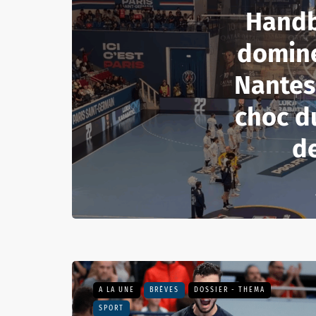
Handba
domine
Nantes
choc d
d
A LA UNE
BRÈVES
DOSSIER - THEMA
SPORT