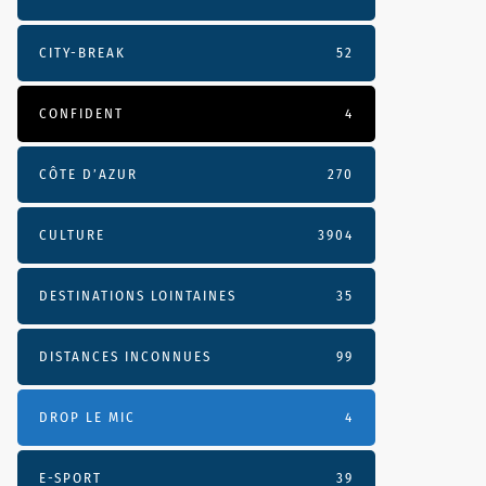
CITY-BREAK
52
CONFIDENT
4
CÔTE D’AZUR
270
CULTURE
3904
DESTINATIONS LOINTAINES
35
DISTANCES INCONNUES
99
DROP LE MIC
4
E-SPORT
39