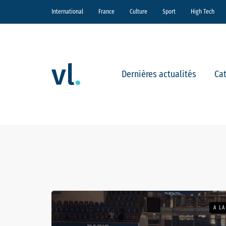
International
France
Culture
Sport
High Tech
Dernières actualités
Ca
A L