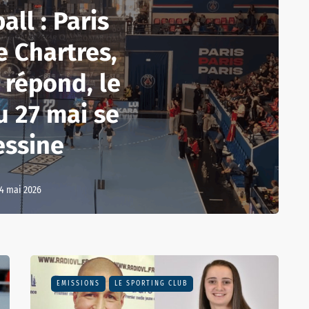
ll : Paris
 Chartres,
 répond, le
u 27 mai se
essine
4 mai 2026
EMISSIONS
LE SPORTING CLUB