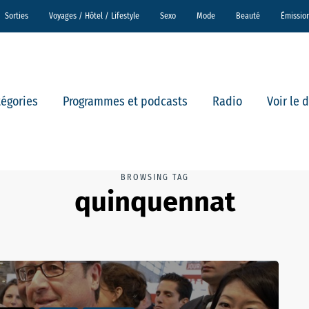
Sorties
Voyages / Hôtel / Lifestyle
Sexo
Mode
Beauté
Émissio
tégories
Programmes et podcasts
Radio
Voir le 
BROWSING TAG
quinquennat