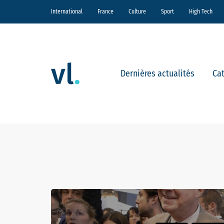
International
France
Culture
Sport
High Tech
Dernières actualités
Ca