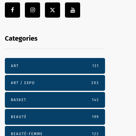
Categories
ART
131
ART / EXPO
203
BASKET
143
BEAUTÉ
199
BEAUTÉ-FEMME
123