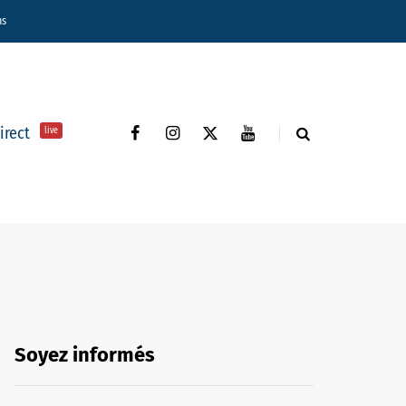
ns
direct
live
Soyez informés