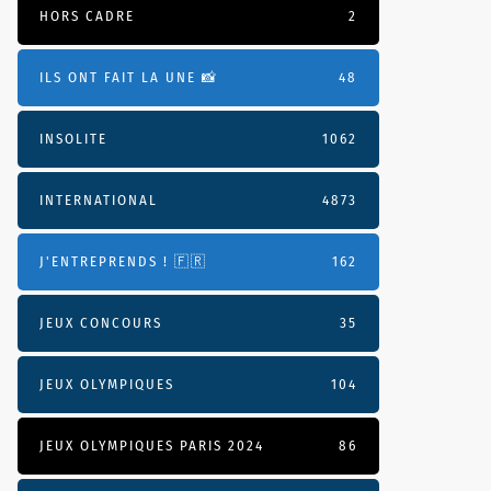
HORS CADRE
2
ILS ONT FAIT LA UNE 📸
48
INSOLITE
1062
INTERNATIONAL
4873
J'ENTREPRENDS ! 🇫🇷
162
JEUX CONCOURS
35
JEUX OLYMPIQUES
104
JEUX OLYMPIQUES PARIS 2024
86