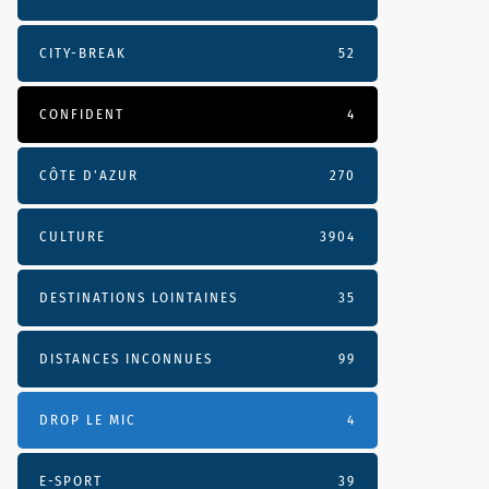
CITY-BREAK
52
CONFIDENT
4
CÔTE D’AZUR
270
CULTURE
3904
DESTINATIONS LOINTAINES
35
DISTANCES INCONNUES
99
DROP LE MIC
4
E-SPORT
39