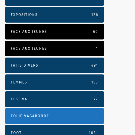
EXPOSITIONS
126
FACE AUX JEUNES
60
FACE AUX JEUNES
1
FAITS DIVERS
491
FEMMES
153
FESTIVAL
72
FOLIE VAGABONDE
1
FOOT
1831