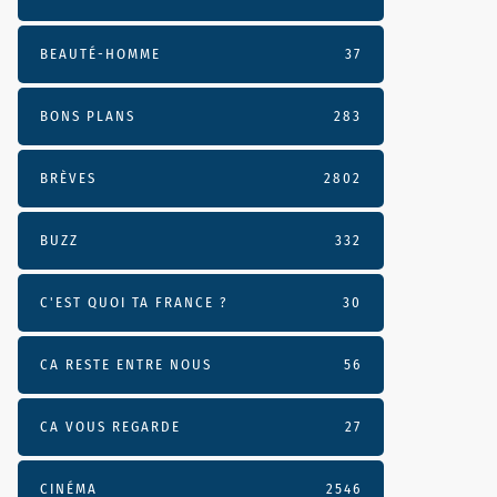
BEAUTÉ-HOMME
37
BONS PLANS
283
BRÈVES
2802
BUZZ
332
C'EST QUOI TA FRANCE ?
30
CA RESTE ENTRE NOUS
56
CA VOUS REGARDE
27
CINÉMA
2546