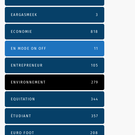
EARGASMEEK
3
ECONOMIE
818
EN MODE ON OFF
11
ENTREPRENEUR
105
ENVIRONNEMENT
279
EQUITATION
344
ÉTUDIANT
357
EURO FOOT
208