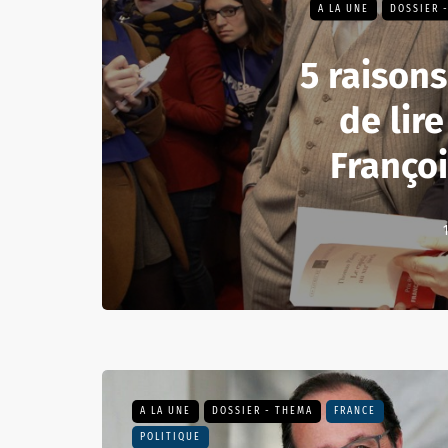
A LA UNE
DOSSIER 
5 raisons
de lire
Franço
A LA UNE
DOSSIER - THEMA
FRANCE
POLITIQUE