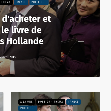
- THEMA
FRANCE
POLITIQUE
 d'acheter et
 le livre de
is Hollande
12 avril 2018
A LA UNE
DOSSIER - THEMA
FRANCE
POLITIQUE