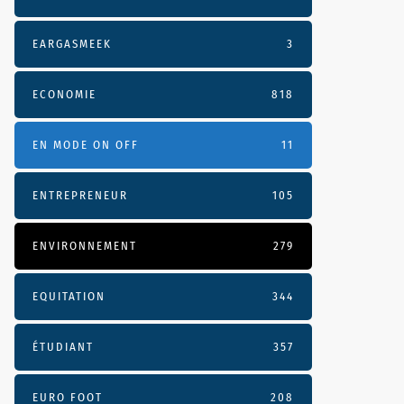
EARGASMEEK
3
ECONOMIE
818
EN MODE ON OFF
11
ENTREPRENEUR
105
ENVIRONNEMENT
279
EQUITATION
344
ÉTUDIANT
357
EURO FOOT
208