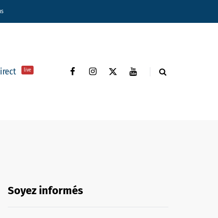
ns
direct
live
Soyez informés