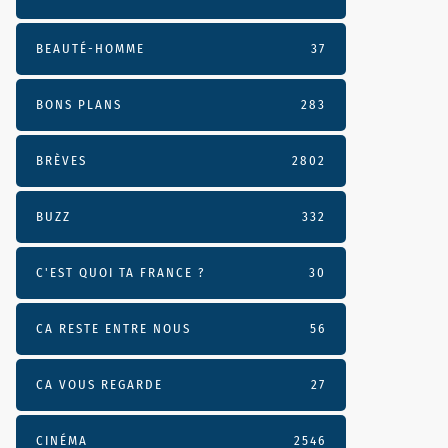
BEAUTÉ-HOMME
37
BONS PLANS
283
BRÈVES
2802
BUZZ
332
C'EST QUOI TA FRANCE ?
30
CA RESTE ENTRE NOUS
56
CA VOUS REGARDE
27
CINÉMA
2546