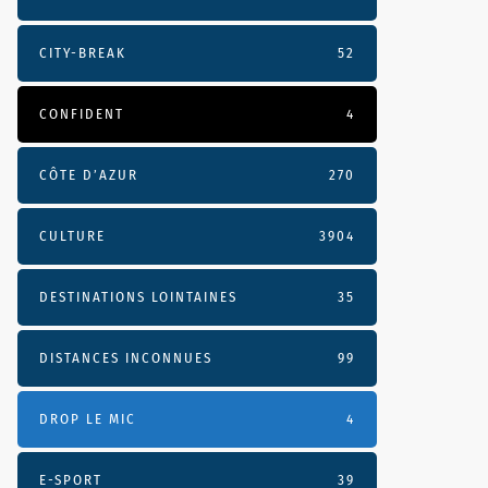
CITY-BREAK
52
CONFIDENT
4
CÔTE D’AZUR
270
CULTURE
3904
DESTINATIONS LOINTAINES
35
DISTANCES INCONNUES
99
DROP LE MIC
4
E-SPORT
39