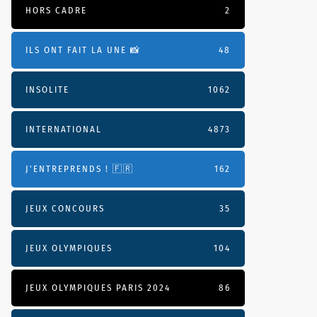
HORS CADRE
2
ILS ONT FAIT LA UNE 📸
48
INSOLITE
1062
INTERNATIONAL
4873
J'ENTREPRENDS ! 🇫🇷
162
JEUX CONCOURS
35
JEUX OLYMPIQUES
104
JEUX OLYMPIQUES PARIS 2024
86