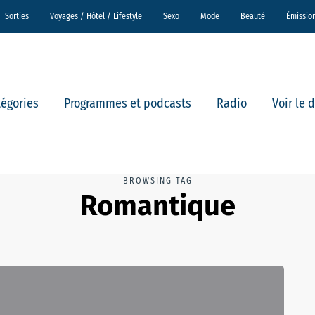
Sorties
Voyages / Hôtel / Lifestyle
Sexo
Mode
Beauté
Émissio
tégories
Programmes et podcasts
Radio
Voir le 
BROWSING TAG
Romantique