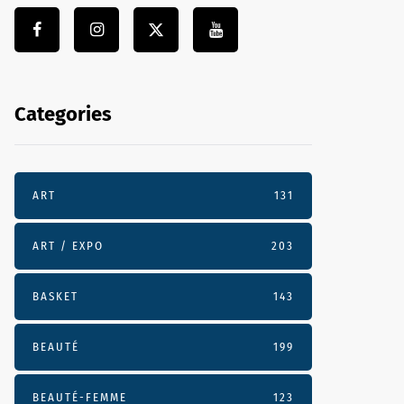
Categories
ART
131
ART / EXPO
203
BASKET
143
BEAUTÉ
199
BEAUTÉ-FEMME
123