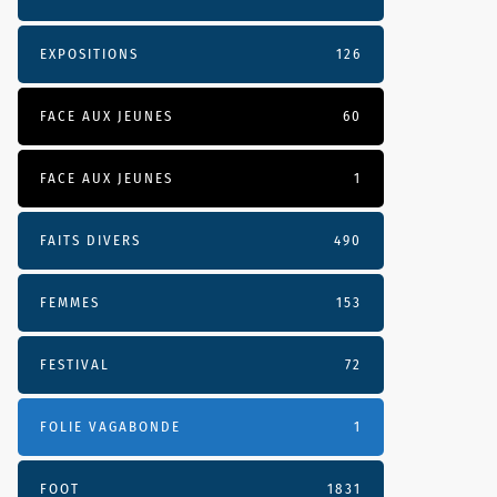
EXPOSITIONS
126
FACE AUX JEUNES
60
FACE AUX JEUNES
1
FAITS DIVERS
490
FEMMES
153
FESTIVAL
72
FOLIE VAGABONDE
1
FOOT
1831