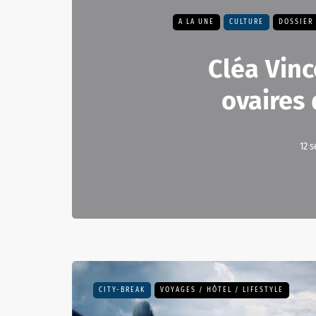
A LA UNE
CULTURE
DOSSIER
Cléa Vinc
ovaires 
12 
CITY-BREAK
VOYAGES / HÔTEL / LIFESTYLE