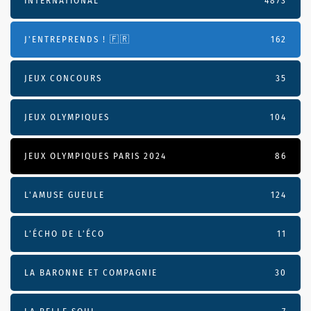
INTERNATIONAL
4873
J'ENTREPRENDS ! 🇫🇷
162
JEUX CONCOURS
35
JEUX OLYMPIQUES
104
JEUX OLYMPIQUES PARIS 2024
86
L'AMUSE GUEULE
124
L’ÉCHO DE L’ÉCO
11
LA BARONNE ET COMPAGNIE
30