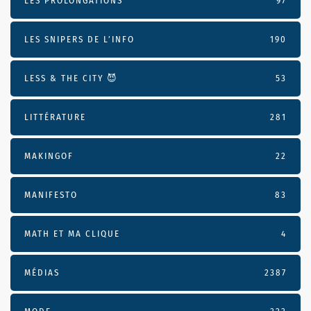
LES PROLONGATIONS
97
LES SNIPERS DE L’INFO
190
LESS & THE CITY 😈
53
LITTÉRATURE
281
MAKINGOF
22
MANIFESTO
83
MATH ET MA CLIQUE
4
MÉDIAS
2387