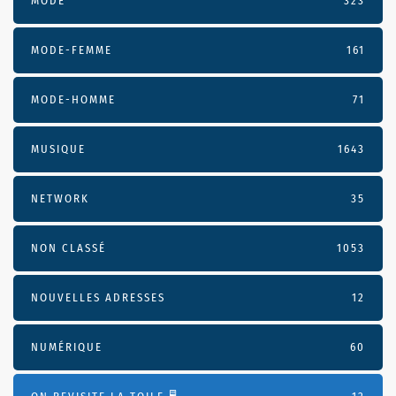
MODE
323
MODE-FEMME
161
MODE-HOMME
71
MUSIQUE
1643
NETWORK
35
NON CLASSÉ
1053
NOUVELLES ADRESSES
12
NUMÉRIQUE
60