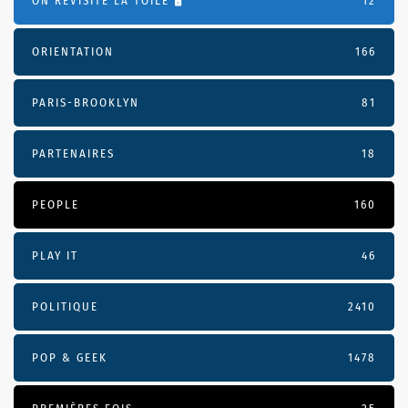
ON REVISITE LA TOILE 🖥️
12
ORIENTATION
166
PARIS-BROOKLYN
81
PARTENAIRES
18
PEOPLE
160
PLAY IT
46
POLITIQUE
2410
POP & GEEK
1478