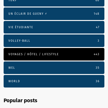
TURF
60
UN ÉCLAIR DE GUENY ⚡️
148
VIE ÉTUDIANTE
47
VOLLEY-BALL
3
VOYAGES / HÔTEL / LIFESTYLE
443
WEL
35
WORLD
36
Popular posts