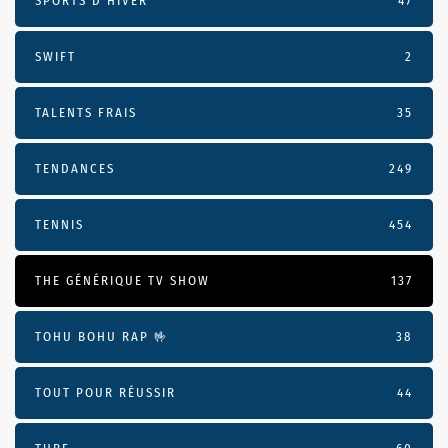
SPORTS D'HIVER
47
SWIFT
2
TALENTS FRAIS
35
TENDANCES
249
TENNIS
454
THE GÉNÉRIQUE TV SHOW
137
TOHU BOHU RAP 🤟
38
TOUT POUR RÉUSSIR
44