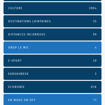
CULTURE
3904
DESTINATIONS LOINTAINES
35
DISTANCES INCONNUES
99
DROP LE MIC
4
E-SPORT
39
EARGASMEEK
3
ECONOMIE
818
EN MODE ON OFF
11