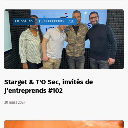
EMISSIONS
J'ENTREPRENDS ! 🇫🇷
Starget & T'O Sec, invités de
J'entreprends #102
20 mars 2024