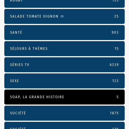
RUGBY
135
SALADE TOMATE OIGNON 🥙
25
SANTÉ
903
SÉJOURS À THÈMES
15
SÉRIES TV
6339
SEXE
123
SOAP, LA GRANDE HISTOIRE
5
SOCIÉTÉ
1875