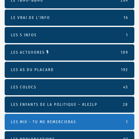
LE TØHU-BØHU
269
LE VRAI DE L’INFO
16
LES 5 INFOS
1
LES ACTUVORES 🎙
109
LES AS DU PLACARD
192
LES COLOCS
45
LES ENFANTS DE LA POLITIQUE – #LE2LP
28
LES MIX - TU ME REMERCIERAS
1