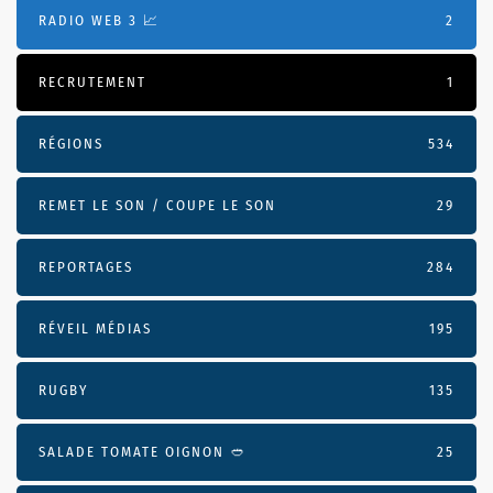
RADIO WEB 3 📈
2
RECRUTEMENT
1
RÉGIONS
534
REMET LE SON / COUPE LE SON
29
REPORTAGES
284
RÉVEIL MÉDIAS
195
RUGBY
135
SALADE TOMATE OIGNON 🥙
25