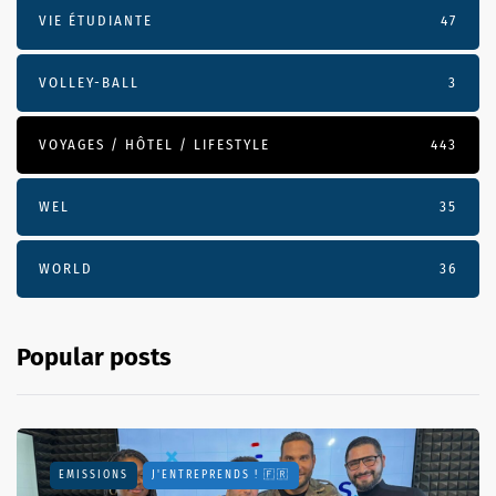
VIE ÉTUDIANTE
47
VOLLEY-BALL
3
VOYAGES / HÔTEL / LIFESTYLE
443
WEL
35
WORLD
36
Popular posts
EMISSIONS
J'ENTREPRENDS ! 🇫🇷