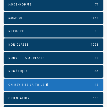
MODE-HOMME
71
MUSIQUE
1644
NETWORK
35
NON CLASSÉ
1053
NOUVELLES ADRESSES
12
NUMÉRIQUE
60
ON REVISITE LA TOILE 🖥️
12
ORIENTATION
166