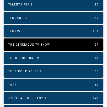
TALENTS FRAIS
35
TENDANCES
249
TENNIS
454
THE GÉNÉRIQUE TV SHOW
137
TOHU BOHU RAP 🤟
38
TOUT POUR RÉUSSIR
44
TURF
60
UN ÉCLAIR DE GUENY ⚡️
148