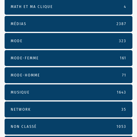
MATH ET MA CLIQUE
4
MÉDIAS
2387
MODE
323
MODE-FEMME
161
MODE-HOMME
71
MUSIQUE
1643
NETWORK
35
NON CLASSÉ
1053