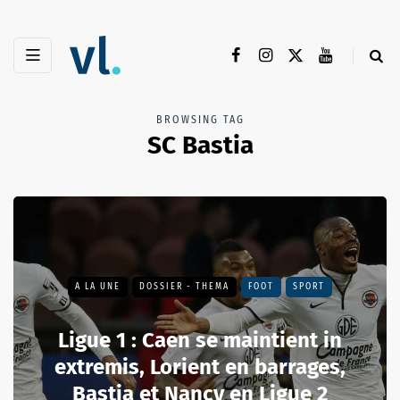
BROWSING TAG
SC Bastia
A LA UNE
DOSSIER - THEMA
FOOT
SPORT
Ligue 1 : Caen se maintient in
extremis, Lorient en barrages,
Bastia et Nancy en Ligue 2