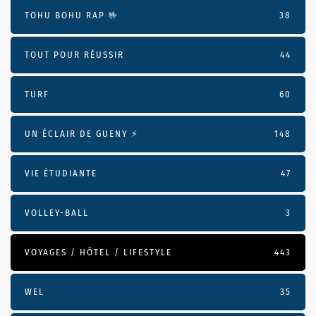
TOHU BOHU RAP 🤟
38
TOUT POUR RÉUSSIR
44
TURF
60
UN ÉCLAIR DE GUENY ⚡️
148
VIE ÉTUDIANTE
47
VOLLEY-BALL
3
VOYAGES / HÔTEL / LIFESTYLE
443
WEL
35