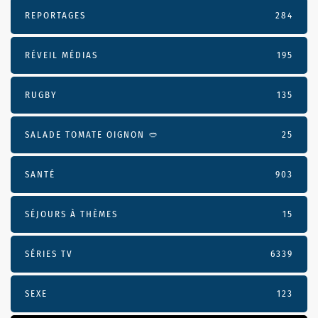
REPORTAGES
284
RÉVEIL MÉDIAS
195
RUGBY
135
SALADE TOMATE OIGNON 🥙
25
SANTÉ
903
SÉJOURS À THÈMES
15
SÉRIES TV
6339
SEXE
123