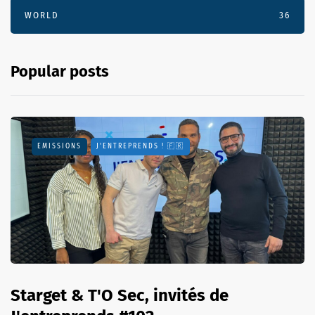
WORLD
36
Popular posts
EMISSIONS
J'ENTREPRENDS ! 🇫🇷
Starget & T'O Sec, invités de