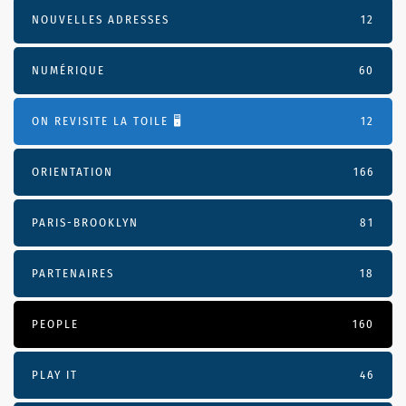
NOUVELLES ADRESSES
12
NUMÉRIQUE
60
ON REVISITE LA TOILE 🖥️
12
ORIENTATION
166
PARIS-BROOKLYN
81
PARTENAIRES
18
PEOPLE
160
PLAY IT
46