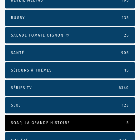
RÉVEIL MÉDIAS
195
RUGBY
135
SALADE TOMATE OIGNON 🥙
25
SANTÉ
905
SÉJOURS À THÈMES
15
SÉRIES TV
6340
SEXE
123
SOAP, LA GRANDE HISTOIRE
5