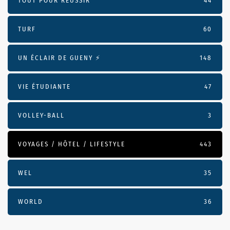
TOUT POUR RÉUSSIR
44
TURF
60
UN ÉCLAIR DE GUENY ⚡️
148
VIE ÉTUDIANTE
47
VOLLEY-BALL
3
VOYAGES / HÔTEL / LIFESTYLE
443
WEL
35
WORLD
36