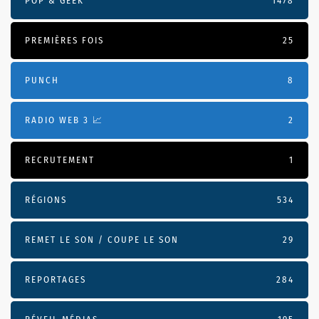
POP & GEEK
1478
PREMIÈRES FOIS
25
PUNCH
8
RADIO WEB 3 📈
2
RECRUTEMENT
1
RÉGIONS
534
REMET LE SON / COUPE LE SON
29
REPORTAGES
284