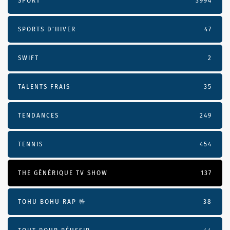
SPORT
3994
SPORTS D'HIVER
47
SWIFT
2
TALENTS FRAIS
35
TENDANCES
249
TENNIS
454
THE GÉNÉRIQUE TV SHOW
137
TOHU BOHU RAP 🤟
38