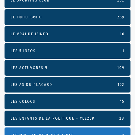
LE SPORTING CLUB
252
LE TØHU-BØHU
269
LE VRAI DE L’INFO
16
LES 5 INFOS
1
LES ACTUVORES 🎙
109
LES AS DU PLACARD
192
LES COLOCS
45
LES ENFANTS DE LA POLITIQUE – #LE2LP
28