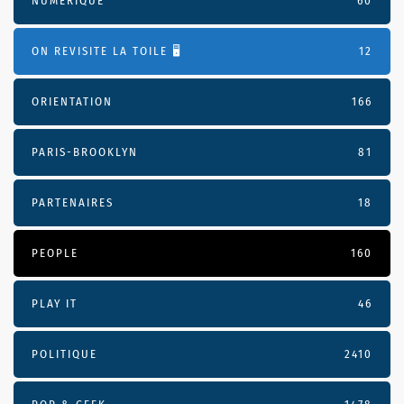
NUMÉRIQUE
60
ON REVISITE LA TOILE 🖥️
12
ORIENTATION
166
PARIS-BROOKLYN
81
PARTENAIRES
18
PEOPLE
160
PLAY IT
46
POLITIQUE
2410